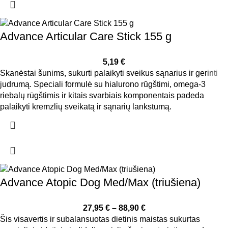
Advance Articular Care Stick 155 g
5,19
€
Skanėstai šunims, sukurti palaikyti sveikus sąnarius ir gerinti
judrumą. Speciali formulė su hialurono rūgštimi, omega-3
riebalų rūgštimis ir kitais svarbiais komponentais padeda
palaikyti kremzlių sveikatą ir sąnarių lankstumą.
Advance Atopic Dog Med/Max (triušiena)
27,95
€
–
88,90
€
Šis visavertis ir subalansuotas dietinis maistas sukurtas