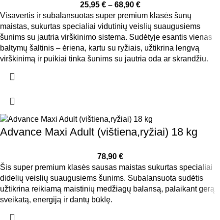
25,95
€
–
68,90
€
Visavertis ir subalansuotas super premium klasės šunų
maistas, sukurtas specialiai vidutinių veislių suaugusiems
šunims su jautria virškinimo sistema. Sudėtyje esantis vienas
baltymų šaltinis – ėriena, kartu su ryžiais, užtikrina lengvą
virškinimą ir puikiai tinka šunims su jautria oda ar skrandžiu.
Advance Maxi Adult (vištiena,ryžiai) 18 kg
78,90
€
Šis super premium klasės sausas maistas sukurtas specialiai
didelių veislių suaugusiems šunims. Subalansuota sudėtis
užtikrina reikiamą maistinių medžiagų balansą, palaikant gerą
sveikatą, energiją ir dantų būklę.