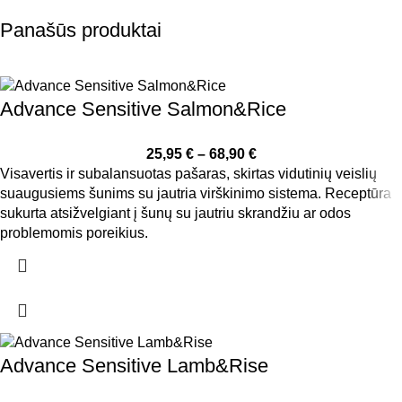
Panašūs produktai
Advance Sensitive Salmon&Rice
25,95
€
–
68,90
€
Visavertis ir subalansuotas pašaras, skirtas vidutinių veislių
suaugusiems šunims su jautria virškinimo sistema. Receptūra
sukurta atsižvelgiant į šunų su jautriu skrandžiu ar odos
problemomis poreikius.
Advance Sensitive Lamb&Rise