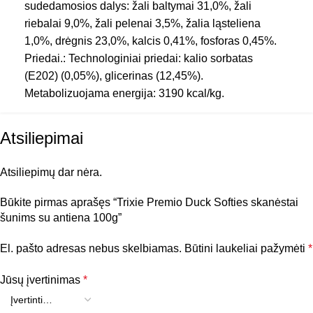
sudedamosios dalys: žali baltymai 31,0%, žali
riebalai 9,0%, žali pelenai 3,5%, žalia ląsteliena
1,0%, drėgnis 23,0%, kalcis 0,41%, fosforas 0,45%.
VEISLĖS DYDIS
Vidutinės
,
Didelės
,
Mažos
Priedai.: Technologiniai priedai: kalio sorbatas
(E202) (0,05%), glicerinas (12,45%).
TIPAS
Skanėstai
Metabolizuojama energija: 3190 kcal/kg.
Atsiliepimai
Atsiliepimų dar nėra.
Būkite pirmas aprašęs “Trixie Premio Duck Softies skanėstai
šunims su antiena 100g”
El. pašto adresas nebus skelbiamas.
Būtini laukeliai pažymėti
*
Jūsų įvertinimas
*