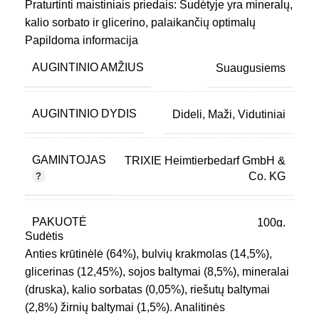
Praturtinti maistiniais priedais: Sudėtyje yra mineralų,
kalio sorbato ir glicerino, palaikančių optimalų
skanėstų drėgnumą ir šviežumą.
Papildoma informacija
Daug baltymų: Su 31% žalių baltymų šie skanėstai
AUGINTINIO AMŽIUS
Suaugusiems
puikiai tinka energingiems ir aktyviems šunims.
Šie skanėstai yra puikus būdas palepinti jūsų
augintinį ar paskatinti jį dresūros metu. Jie ne tik
AUGINTINIO DYDIS
Dideli
,
Maži
,
Vidutiniai
skanūs, bet ir sveiki, todėl taps mėgstamu jūsų šuns
užkandžiu kasdienėje mityboje.
GAMINTOJAS
TRIXIE Heimtierbedarf GmbH &
Co. KG
PAKUOTĖ
100g.
Sudėtis
Anties krūtinėlė (64%), bulvių krakmolas (14,5%),
PREKINIS ŽENKLAS
TRIXIE
glicerinas (12,45%), sojos baltymai (8,5%), mineralai
(druska), kalio sorbatas (0,05%), riešutų baltymai
(2,8%) žirnių baltymai (1,5%). Analitinės
PRODUKTO SUDĖTIS
Su antiena