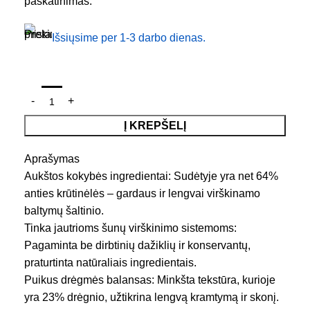
paskatinimas.
Išsiųsime per 1-3 darbo dienas.
Į KREPŠELĮ
Aprašymas
Aukštos kokybės ingredientai: Sudėtyje yra net 64%
anties krūtinėlės – gardaus ir lengvai virškinamo
baltymų šaltinio.
Tinka jautrioms šunų virškinimo sistemoms:
Pagaminta be dirbtinių dažiklių ir konservantų,
praturtinta natūraliais ingredientais.
Puikus drėgmės balansas: Minkšta tekstūra, kurioje
yra 23% drėgnio, užtikrina lengvą kramtymą ir skonį.