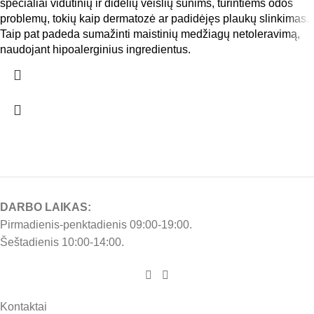
specialiai vidutinių ir didelių veislių šunims, turintiems odos
problemų, tokių kaip dermatozė ar padidėjęs plaukų slinkimas.
Taip pat padeda sumažinti maistinių medžiagų netoleravimą,
naudojant hipoalerginius ingredientus.
DARBO LAIKAS:
Pirmadienis-penktadienis 09:00-19:00.
Šeštadienis 10:00-14:00.
Kontaktai