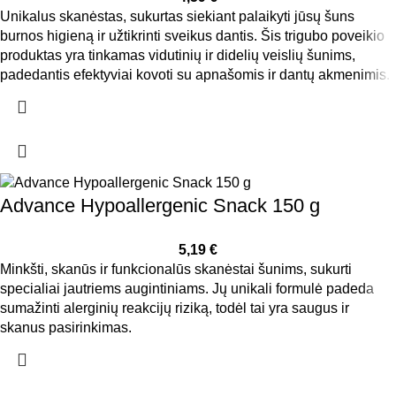
Unikalus skanėstas, sukurtas siekiant palaikyti jūsų šuns
burnos higieną ir užtikrinti sveikus dantis. Šis trigubo poveikio
produktas yra tinkamas vidutinių ir didelių veislių šunims,
padedantis efektyviai kovoti su apnašomis ir dantų akmenimis.
Advance Hypoallergenic Snack 150 g
5,19
€
Minkšti, skanūs ir funkcionalūs skanėstai šunims, sukurti
specialiai jautriems augintiniams. Jų unikali formulė padeda
sumažinti alerginių reakcijų riziką, todėl tai yra saugus ir
skanus pasirinkimas.