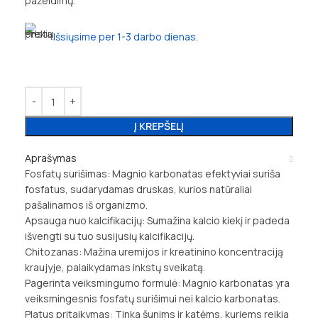
pažeidimų.
Išsiųsime per 1-3 darbo dienas.
Į KREPŠELĮ
Aprašymas
Fosfatų surišimas: Magnio karbonatas efektyviai suriša
fosfatus, sudarydamas druskas, kurios natūraliai
pašalinamos iš organizmo.
Apsauga nuo kalcifikacijų: Sumažina kalcio kiekį ir padeda
išvengti su tuo susijusių kalcifikacijų.
Chitozanas: Mažina uremijos ir kreatinino koncentraciją
kraujyje, palaikydamas inkstų sveikatą.
Pagerinta veiksmingumo formulė: Magnio karbonatas yra
veiksmingesnis fosfatų surišimui nei kalcio karbonatas.
Platus pritaikymas: Tinka šunims ir katėms, kuriems reikia