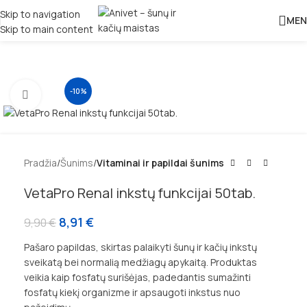
Skip to navigation
MEN
Skip to main content
-10%
Padidinti
Pradžia
Šunims
Vitaminai ir papildai šunims
VetaPro Renal inkstų funkcijai 50tab.
8,91
€
9,90
€
Pašaro papildas, skirtas palaikyti šunų ir kačių inkstų
sveikatą bei normalią medžiagų apykaitą. Produktas
veikia kaip fosfatų surišėjas, padedantis sumažinti
fosfatų kiekį organizme ir apsaugoti inkstus nuo