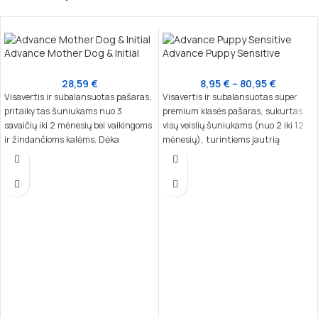
Advance Mother Dog & Initial
Advance Puppy Sensitive
28,59
€
8,95
€
–
80,95
€
Visavertis ir subalansuotas pašaras,
Visavertis ir subalansuotas super
pritaikytas šuniukams nuo 3
premium klasės pašaras, sukurtas
savaičių iki 2 mėnesių bei vaikingoms
visų veislių šuniukams (nuo 2 iki 12
ir žindančioms kalėms. Dėka
mėnesių), turintiems jautrią
nukleotidų, kurie yra artimi motinos
virškinimo sistemą ar odos problemų.
pieno sudėčiai, šis maistas padeda
Subalansuota sudėtis ir vienas
stiprinti šuniuko imuninę sistemą ir
baltymų šaltinis užtikrina lengvą
natūralius apsauginius barjerus,
virškinimą bei sveiką augimą.
skatina sveiką augimą.