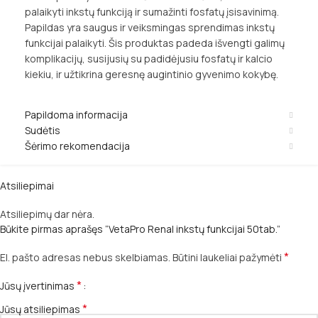
palaikyti inkstų funkciją ir sumažinti fosfatų įsisavinimą.
Papildas yra saugus ir veiksmingas sprendimas inkstų
funkcijai palaikyti. Šis produktas padeda išvengti galimų
komplikacijų, susijusių su padidėjusiu fosfatų ir kalcio
kiekiu, ir užtikrina geresnę augintinio gyvenimo kokybę.
Papildoma informacija
Sudėtis
Šėrimo rekomendacija
Atsiliepimai
Atsiliepimų dar nėra.
Būkite pirmas aprašęs “VetaPro Renal inkstų funkcijai 50tab.”
*
El. pašto adresas nebus skelbiamas.
Būtini laukeliai pažymėti
*
Jūsų įvertinimas
*
Jūsų atsiliepimas