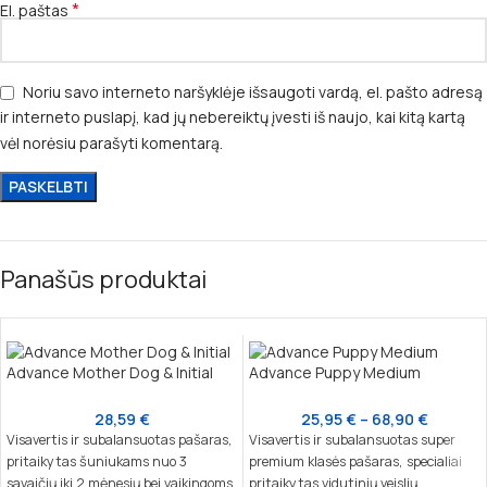
*
El. paštas
Noriu savo interneto naršyklėje išsaugoti vardą, el. pašto adresą
ir interneto puslapį, kad jų nebereiktų įvesti iš naujo, kai kitą kartą
vėl norėsiu parašyti komentarą.
Panašūs produktai
Advance Mother Dog & Initial
Advance Puppy Medium
28,59
€
25,95
€
–
68,90
€
Visavertis ir subalansuotas pašaras,
Visavertis ir subalansuotas super
pritaikytas šuniukams nuo 3
premium klasės pašaras, specialiai
savaičių iki 2 mėnesių bei vaikingoms
pritaikytas vidutinių veislių