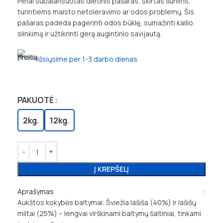
Pilnai subalansuotas dietinis pašaras, skirtas šunims,
turintiems maisto netoleravimo ar odos problemų. Šis
pašaras padeda pagerinti odos būklę, sumažinti kailio
slinkimą ir užtikrinti gerą augintinio savijautą.
Išsiųsime per 1-3 darbo dienas.
PAKUOTĖ
2kg.
12kg.
Į KREPŠELĮ
Aprašymas
Aukštos kokybės baltymai: Šviežia lašiša (40%) ir lašišų
miltai (25%) – lengvai virškinami baltymų šaltiniai, tinkami