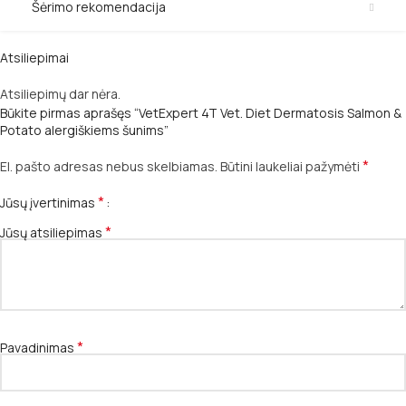
Šėrimo rekomendacija
Atsiliepimai
Atsiliepimų dar nėra.
Būkite pirmas aprašęs “VetExpert 4T Vet. Diet Dermatosis Salmon &
Potato alergiškiems šunims”
*
El. pašto adresas nebus skelbiamas.
Būtini laukeliai pažymėti
*
Jūsų įvertinimas
*
Jūsų atsiliepimas
*
Pavadinimas