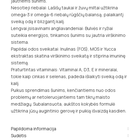
jautriems šunims.
Nesotieji riebalai: Lašišų taukai ir žuvų miltai užtikrina
omega-3 ir omega-6 riebalų rūgščių balansą, palaikantį
sveiką odą ir blizgantį kailį.
Lengvai įsisavinami angliavandeniai: Bulvės ir ryžiai
suteikia energijos, tinkamos šunims su jautria virškinimo
sistema.
Papildai odos sveikatai: Inulinas (FOS), MOS ir Yucca
ekstraktas skatina virškinimo sveikatą ir stiprina imuninę
sistemą.
Praturtintas vitaminais: Vitaminai A, D3, E ir mineralai,
tokie kaip cinkas ir selenas, padeda išlaikyti sveiką odą ir
kailį.
Puikus sprendimas šunims, kenčiantiems nuo odos
problemų ar netoleruojantiems tam tikrų maisto
medžiagų. Subalansuota, aukštos kokybės formulė
užtikrina jūsų augintinio gerovę ir puikią išvaizdą kasdien.
Papildoma informacija
Sudėtis