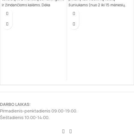
ir žindančioms kalėms. Dėka
šuniukams (nuo 2 iki 15 mėnesių,
nukleotidų, kurie yra artimi motinos
10–30 kg suaugusio svorio) ir
pieno sudėčiai, šis maistas padeda
laktuojančioms kalėms. Šis maistas
stiprinti šuniuko imuninę sistemą ir
užtikrina tinkamą kaulų, imuninės ir
natūralius apsauginius barjerus,
nervų sistemos vystymąsi,
skatina sveiką augimą.
patenkindamas specifinius augančių
šuniukų poreikius.
DARBO LAIKAS:
Pirmadienis-penktadienis 09:00-19:00.
Šeštadienis 10:00-14:00.