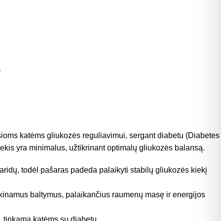
sioms katėms gliukozės reguliavimui, sergant diabetu (
Diabetes
iekis yra minimalus, užtikrinant optimalų gliukozės balansą.
idų, todėl pašaras padeda palaikyti stabilų gliukozės kiekį
škinamus baltymus, palaikančius raumenų masę ir energijos
, tinkama katėms su diabetu.