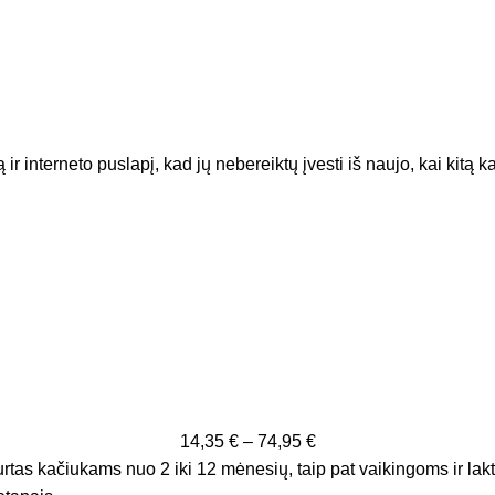
ir interneto puslapį, kad jų nebereiktų įvesti iš naujo, kai kitą 
14,35
€
–
74,95
€
tas kačiukams nuo 2 iki 12 mėnesių, taip pat vaikingoms ir lakt