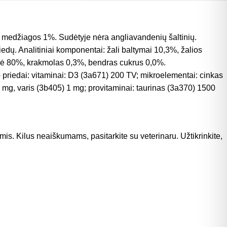
nės medžiagos 1%. Sudėtyje
nėra angliavandenių šaltinių.
iedų.
Analitiniai komponentai: žali baltymai 10,3%, žalios
ė 80%, krakmolas 0,3%, bendras cukrus 0,0%.
o priedai: vitaminai: D3 (3a671) 200 TV; mikroelementai: cinkas
 mg, varis (3b405) 1 mg;
provitaminai: taurinas (3a370) 1500
s. Kilus neaiškumams, pasitarkite su veterinaru. Užtikrinkite,