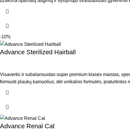
užtikrina optimalų augimą ir vystymąsi svarbiausiais gyvenimo 
-10%
Advance Sterilized Hairball
Visavertis ir subalansuotas super premium klasės maistas, spec
formuoti plaukų kamuolius, dėl unikalios formulės, praturtintos na
Advance Renal Cat