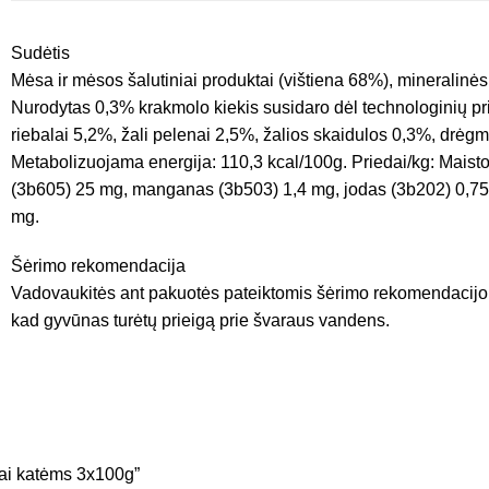
Sudėtis
Mėsa ir mėsos šalutiniai produktai (vištiena 68%), minerali
Nurodytas 0,3% krakmolo kiekis susidaro dėl technologinių pr
riebalai 5,2%, žali pelenai 2,5%, žalios
skaidulos 0,3%, drėgm
Metabolizuojama energija:
110,3 kcal/100g. Priedai/kg: Maist
(3b605) 25 mg, manganas (3b503) 1,4 mg, jodas (3b202) 0,75
mg.
Šėrimo rekomendacija
Vadovaukitės ant pakuotės pateiktomis šėrimo rekomendacijomi
kad gyvūnas turėtų prieigą prie švaraus vandens.
vai katėms 3x100g”