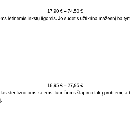
17,90
€
–
74,50
€
s lėtinėmis inkstų ligomis. Jo sudėtis užtikrina mažesnį baltymų i
18,95
€
–
27,95
€
tas sterilizuotoms katėms, turinčioms šlapimo takų problemų arba
.