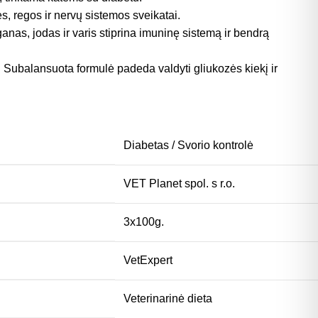
es, regos ir nervų sistemos sveikatai.
anas, jodas ir varis stiprina imuninę sistemą ir bendrą
Subalansuota formulė padeda valdyti gliukozės kiekį ir
Diabetas / Svorio kontrolė
VET Planet spol. s r.o.
3x100g.
VetExpert
Veterinarinė dieta