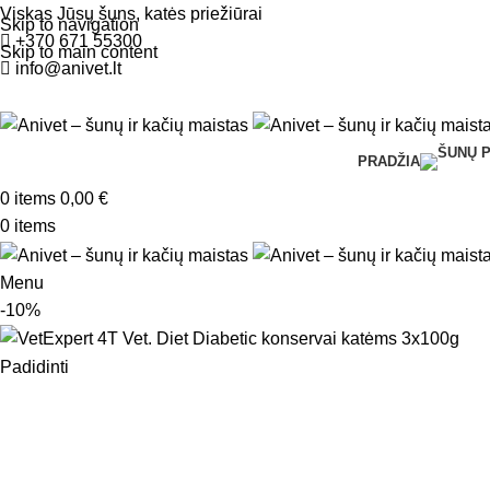
Viskas Jūsų šuns, katės priežiūrai
Skip to navigation
+370 671 55300
Skip to main content
info@anivet.lt
PRADŽIA
0
items
0,00
€
0
items
Menu
-10%
Padidinti