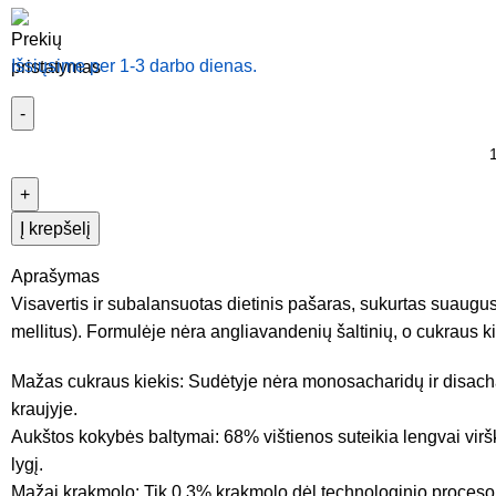
Išsiųsime per 1-3 darbo dienas.
Į krepšelį
Aprašymas
Visavertis ir subalansuotas dietinis pašaras, sukurtas suaugu
mellitus
). Formulėje nėra angliavandenių šaltinių, o cukraus k
Mažas cukraus kiekis: Sudėtyje nėra monosacharidų ir disachar
kraujyje.
Aukštos kokybės baltymai: 68% vištienos suteikia lengvai vir
lygį.
Mažai krakmolo: Tik 0,3% krakmolo dėl technologinio proceso