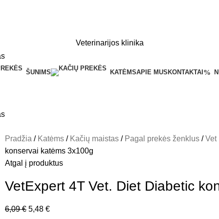
Veterinarijos klinika
ŠUNIMS
KATĖMS
APIE MUS
KONTAKTAI
N
Pradžia
Katėms
Kačių maistas
Pagal prekės ženklus
Vet
konservai katėms 3x100g
Atgal į produktus
VetExpert 4T Vet. Diet Diabetic k
6,09
€
5,48
€