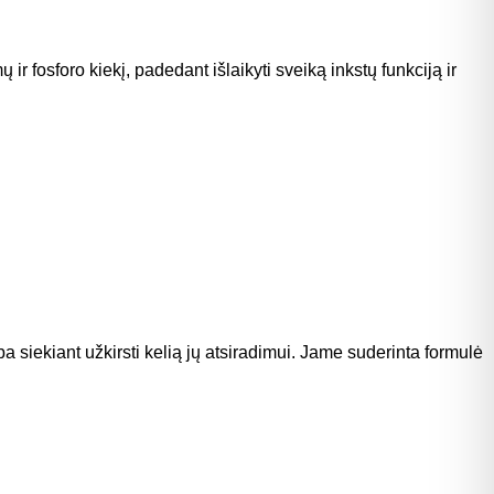
r fosforo kiekį, padedant išlaikyti sveiką inkstų funkciją ir
 siekiant užkirsti kelią jų atsiradimui. Jame suderinta formulė