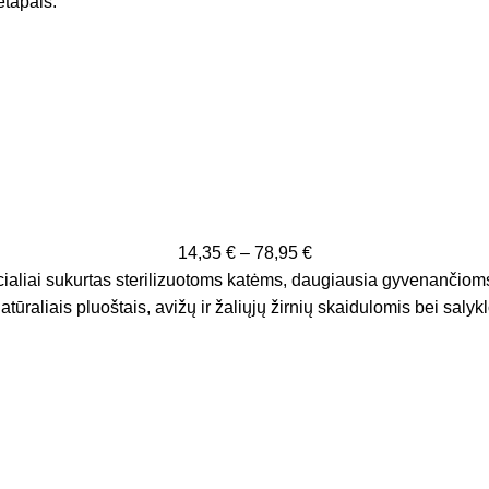
etapais.
14,35
€
–
78,95
€
ialiai sukurtas sterilizuotoms katėms, daugiausia gyvenančioms
tūraliais pluoštais, avižų ir žaliųjų žirnių skaidulomis bei salykl