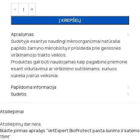
Į KREPŠELĮ
Aprašymas
Sudėtyje esantys naudingi mikroorganizmai natūraliai
papildo žarnyno mikrobiotą ir prisideda prie geresnės
virškinamojo trakto veiklos.
Produktas gali būti naudojamas kaip pagalbinė priemonė
esant viduriavimui ar virškinimo sutrikimams, kuriuos
sukelia įvairūs veiksniai.
Papildoma informacija
Sudėtis
Atsiliepimai
Atsiliepimų dar nėra.
Būkite pirmas aprašęs “VetExpert BioProtect pasta šunims ir katėms
15ml”