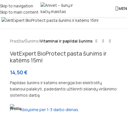
Skip to navigation
MEN
Skip to main content
Padidinti
Pradžia
Šunims
Vitaminai ir papildai šunims
VetExpert BioProtect pasta šunims ir
katėms 15ml
14,50
€
Papildas šunims ir katėms energijai bei elektrolitų
balansui palaikyti, padedantis užtikrinti sklandų virškinimo
sistemos darbą.
Išsiųsime per 1-3 darbo dienas.