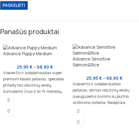
Panašūs produktai
Advance Puppy Medium
Advance Sensitive
Salmon&Rice
25,95
€
–
68,90
€
Visavertis ir subalansuotas super
25,95
€
–
68,90
€
premium klasės pašaras, specialiai
Visavertis ir subalansuotas
pritaikytas vidutinių veislių
pašaras, skirtas vidutinių veislių
šuniukams (nuo 2 iki 15 mėnesių,
suaugusiems šunims su jautria
10–30 kg suaugusio svorio) ir
virškinimo sistema. Receptūra
laktuojančioms kalėms. Šis maistas
sukurta atsižvelgiant į šunų su
užtikrina tinkamą kaulų, imuninės
jautriu skrandžiu ar odos
ir nervų sistemos vystymąsi,
problemomis poreikius.
patenkindamas specifinius
augančių šuniukų poreikius.