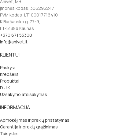
Anivet, MB
Įmonės kodas: 306295247
PVM kodas: LT100017716410
K.Baršausko g. 77-9,
LT-51386 Kaunas
+370 671 55300
info@anivet.lt
KLIENTUI
Paskyra
Krepšelis
Produktai
D.U.K
Užsakymo atsisakymas
INFORMACIJA
Apmokėjimas ir prekių pristatymas
Garantija ir prekių grąžinimas
Taisyklės