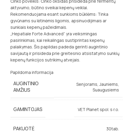
Cinko poveikis: Cinko oksidas prisideda prie fermentų
aktyvumo, būtino sveikai kepenų veiklai.
Rekomenduojama esant sunkioms būklėms: Tinka
gyvūnams su lėtinėmis ligomis, apsinuodijimais ar
sunkiais kepenų pažeidimais.
„Hepatiale Forte Advanced” yra veiksmingas
pasirinkimas, kai reikalingas sustiprintas kepenų
palaikymas. Šis papildas padeda gerinti augintinio
savijautą ir prisideda prie greitesnio atsistatymo sunkių
kepenų funkcijos sutrikimų atvejais.
Papildoma informacija
AUGINTINIO
Senjorams
,
Jauniems
,
AMŽIUS
Suaugusiems
GAMINTOJAS
VET Planet spol. s r.o.
PAKUOTĖ
30tab.