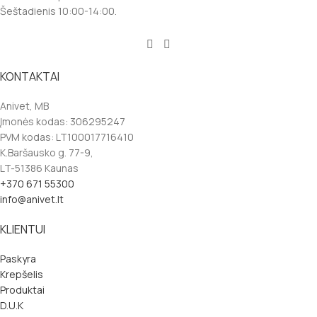
Šeštadienis 10:00-14:00.
KONTAKTAI
Anivet, MB
Įmonės kodas: 306295247
PVM kodas: LT100017716410
K.Baršausko g. 77-9,
LT-51386 Kaunas
+370 671 55300
info@anivet.lt
KLIENTUI
Paskyra
Krepšelis
Produktai
D.U.K