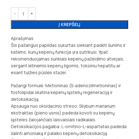
Į KREPŠELĮ
Aprašymas
Šis pažangus papildas sukurtas siekiant padėti šunims ir
katėms, kurių kepenų funkcija yra sutrikusi. Ypač
rekomenduojamas sunkiais kepenų pažeidimo atvejais,
sergant lėtinėmis kepenų ligomis, toksiniu hepatitu ar
esant tulžies pūslės stazei.
Pažangi formulė: Metioninas (S-adenozilmetioninas) ir
fosfolipidai skatina kepenų ląstelių regeneraciją ir
detoksikaciją.
Apsauga nuo oksidacinio streso: Silybum marianum
ekstraktas (pieno usnis) padeda kovoti su kepenų
ląsteles žalojančiais laisvaisiais radikalais.
Detoksikacijos pagalba: L-ornitino-L-aspartatas padeda
šalinti amoniaką ir palaiko kepenų detoksikaciją.