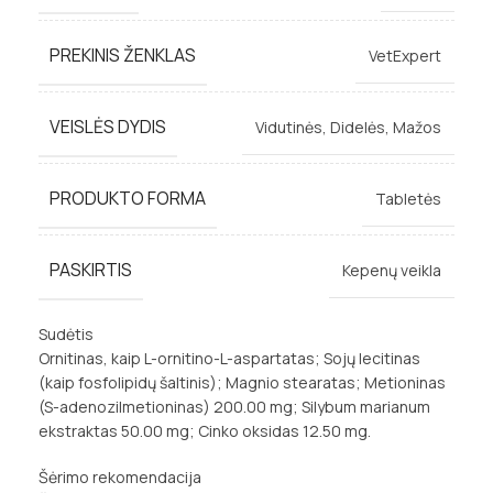
PREKINIS ŽENKLAS
VetExpert
VEISLĖS DYDIS
Vidutinės
,
Didelės
,
Mažos
PRODUKTO FORMA
Tabletės
PASKIRTIS
Kepenų veikla
Sudėtis
Ornitinas, kaip L-ornitino-L-aspartatas; Sojų lecitinas
(kaip fosfolipidų šaltinis); Magnio stearatas; Metioninas
(S-
adenozilmetioninas) 200.00 mg; Silybum marianum
ekstraktas 50.00 mg; Cinko oksidas 12.50 mg.
Šėrimo rekomendacija