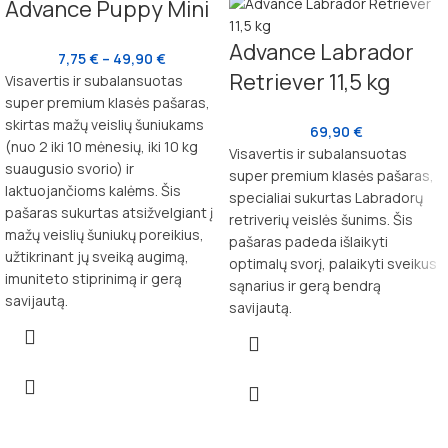
Advance Puppy Mini
Advance Labrador
7,75
€
–
49,90
€
Retriever 11,5 kg
Visavertis ir subalansuotas
super premium klasės pašaras,
skirtas mažų veislių šuniukams
69,90
€
(nuo 2 iki 10 mėnesių, iki 10 kg
Visavertis ir subalansuotas
suaugusio svorio) ir
super premium klasės pašaras,
laktuojančioms kalėms. Šis
specialiai sukurtas Labradorų
pašaras sukurtas atsižvelgiant į
retriverių veislės šunims. Šis
mažų veislių šuniukų poreikius,
pašaras padeda išlaikyti
užtikrinant jų sveiką augimą,
optimalų svorį, palaikyti sveikus
imuniteto stiprinimą ir gerą
sąnarius ir gerą bendrą
savijautą.
savijautą.