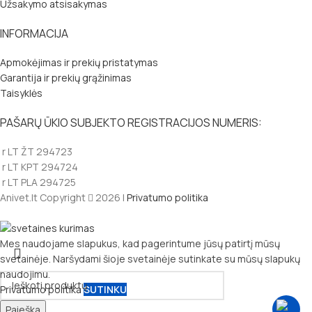
Užsakymo atsisakymas
INFORMACIJA
Apmokėjimas ir prekių pristatymas
Garantija ir prekių grąžinimas
Taisyklės
PAŠARŲ ŪKIO SUBJEKTO REGISTRACIJOS NUMERIS:
r LT ŽT 294723
r LT KPT 294724
r LT PLA 294725
Anivet.lt Copyright
2026 |
Privatumo politika
Mes naudojame slapukus, kad pagerintume jūsų patirtį mūsų
svetainėje. Naršydami šioje svetainėje sutinkate su mūsų slapukų
naudojimu.
Privatumo politika
SUTINKU
Paieška