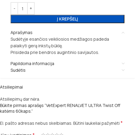
Į KREPŠELĮ
Aprašymas
Sudėtyje esančios veikliosios medžiagos padeda
palaikyti gerą inkstų būklę.
Prisideda prie bendros augintinio savijautos.
Papildoma informacija
Sudėtis
Atsiliepimai
Atsiliepimų dar nėra.
Būkite pirmas aprašęs “VetExpert RENALVET ULTRA Twist Off
katėms 60kaps.”
*
El. pašto adresas nebus skelbiamas.
Būtini laukeliai pažymėti