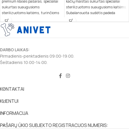
premium klasės pašaras, specialiai
kačių maistas sukurtas specialiai
sukurtas suaugusioms
sterilizuotoms suaugusioms katėms.
sterilizuotoms katėms, turinčioms
Subalansuota sudėtis padeda
jautrų žarnyną. Šis pašaras
palaikyti jūsų augintinio sveikatą ir
užtikrina, kad jūsų augintinė gautų
kontroliuoti svorį, užtikrinant
lengvai virškinamą maistą,
visapusišką mitybą ir gerą savijautą.
padedantį išvengti virškinimo ir odos
problemų.
DARBO LAIKAS:
Pirmadienis-penktadienis 09:00-19:00.
Šeštadienis 10:00-14:00.
KONTAKTAI
KLIENTUI
INFORMACIJA
PAŠARŲ ŪKIO SUBJEKTO REGISTRACIJOS NUMERIS: