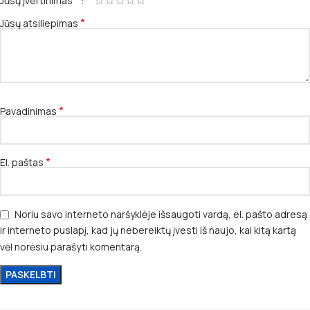
*
Jūsų įvertinimas
*
Jūsų atsiliepimas
*
Pavadinimas
*
El. paštas
Noriu savo interneto naršyklėje išsaugoti vardą, el. pašto adresą
ir interneto puslapį, kad jų nebereiktų įvesti iš naujo, kai kitą kartą
vėl norėsiu parašyti komentarą.