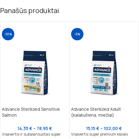
Panašūs produktai
-10%
-5%
Advance Sterilized Sensitive
Advance Sterilized Adult
Salmon
(kalakutiena, miežiai)
14,35
€
–
78,95
€
15,15
€
–
102,00
€
Visavertis ir subalansuotas super
Visavertis super premium klasės