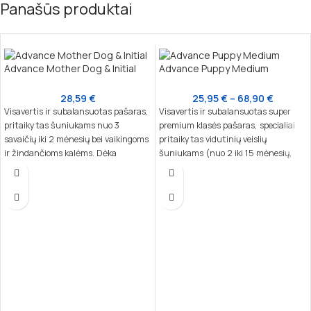
Panašūs produktai
Advance Mother Dog & Initial
Advance Puppy Medium
28,59
€
25,95
€
–
68,90
€
Visavertis ir subalansuotas pašaras,
Visavertis ir subalansuotas super
pritaikytas šuniukams nuo 3
premium klasės pašaras, specialiai
savaičių iki 2 mėnesių bei vaikingoms
pritaikytas vidutinių veislių
ir žindančioms kalėms. Dėka
šuniukams (nuo 2 iki 15 mėnesių,
nukleotidų, kurie yra artimi motinos
10–30 kg suaugusio svorio) ir
pieno sudėčiai, šis maistas padeda
laktuojančioms kalėms. Šis maistas
stiprinti šuniuko imuninę sistemą ir
užtikrina tinkamą kaulų, imuninės ir
natūralius apsauginius barjerus,
nervų sistemos vystymąsi,
skatina sveiką augimą.
patenkindamas specifinius augančių
šuniukų poreikius.