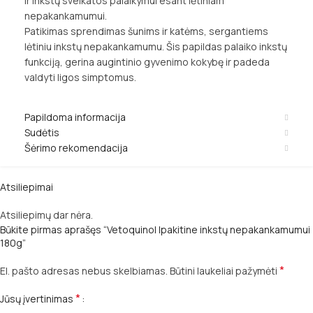
ir inkstų sveikatos palaikymui esant lėtiniam
nepakankamumui.
Patikimas sprendimas šunims ir katėms, sergantiems
lėtiniu inkstų nepakankamumu. Šis papildas palaiko inkstų
funkciją, gerina augintinio gyvenimo kokybę ir padeda
valdyti ligos simptomus.
Papildoma informacija
Sudėtis
Šėrimo rekomendacija
Atsiliepimai
Atsiliepimų dar nėra.
Būkite pirmas aprašęs “Vetoquinol Ipakitine inkstų nepakankamumui
180g”
*
El. pašto adresas nebus skelbiamas.
Būtini laukeliai pažymėti
*
Jūsų įvertinimas