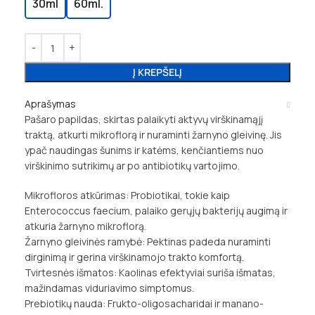
30ml
60ml.
Į KREPŠELĮ
Aprašymas
Pašaro papildas, skirtas palaikyti aktyvų virškinamąjį
traktą, atkurti mikroflorą ir nuraminti žarnyno gleivinę. Jis
ypač naudingas šunims ir katėms, kenčiantiems nuo
virškinimo sutrikimų ar po antibiotikų vartojimo.
Mikrofloros atkūrimas: Probiotikai, tokie kaip
Enterococcus faecium, palaiko gerųjų bakterijų augimą ir
atkuria žarnyno mikroflorą.
Žarnyno gleivinės ramybė: Pektinas padeda nuraminti
dirginimą ir gerina virškinamojo trakto komfortą.
Tvirtesnės išmatos: Kaolinas efektyviai suriša išmatas,
mažindamas viduriavimo simptomus.
Prebiotikų nauda: Frukto-oligosacharidai ir manano-