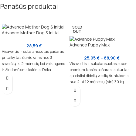
Panašūs produktai
SOLD
OUT
Advance Mother Dog & Initial
Advance Puppy Maxi
28,59
€
Visavertis ir subalansuotas pašaras,
pritaikytas šuniukams nuo 3
25,95
€
–
68,90
€
savaičių iki 2 mėnesių bei vaikingoms
Visavertis ir subalansuotas super
ir žindančioms kalėms. Dėka
premium klasės pašaras, sukurtas
nukleotidų, kurie yra artimi motinos
specialiai didelių veislių šuniukams
pieno sudėčiai, šis maistas padeda
nuo 2 iki 12 mėnesių (virš 30 kg
stiprinti šuniuko imuninę sistemą ir
suaugusio svorio). Šis maistas
natūralius apsauginius barjerus,
užtikrina tinkamą kaulų, imuninės
skatina sveiką augimą.
sistemos ir centrinės nervų sistemos
vystymąsi, prisitaikydamas prie
augančių šuniukų poreikių.