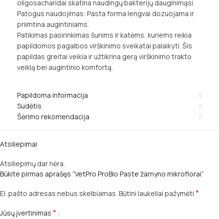
oligosacharidai skatina naudingų bakterijų dauginimąsi.
Patogus naudojimas: Pasta forma lengvai dozuojama ir
priimtina augintiniams.
Patikimas pasirinkimas šunims ir katėms, kuriems reikia
papildomos pagalbos virškinimo sveikatai palaikyti. Šis
papildas greitai veikia ir užtikrina gerą virškinimo trakto
veiklą bei augintinio komfortą.
Papildoma informacija
Sudėtis
Šėrimo rekomendacija
Atsiliepimai
Atsiliepimų dar nėra.
Būkite pirmas aprašęs “VetPro ProBio Paste žarnyno mikroflorai”
*
El. pašto adresas nebus skelbiamas.
Būtini laukeliai pažymėti
*
Jūsų įvertinimas