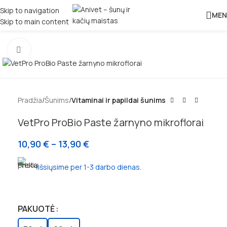
Skip to navigation
MEN
Skip to main content
Padidinti
Pradžia
Šunims
Vitaminai ir papildai šunims
VetPro ProBio Paste žarnyno mikroflorai
10,90
€
–
13,90
€
Išsiųsime per 1-3 darbo dienas.
PAKUOTĖ