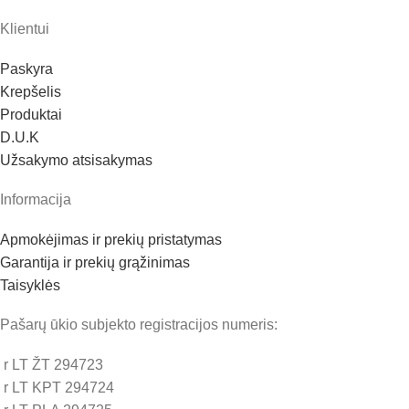
Klientui
Paskyra
Krepšelis
Produktai
D.U.K
Užsakymo atsisakymas
Informacija
Apmokėjimas ir prekių pristatymas
Garantija ir prekių grąžinimas
Taisyklės
Pašarų ūkio subjekto registracijos numeris:
r LT ŽT 294723
r LT KPT 294724