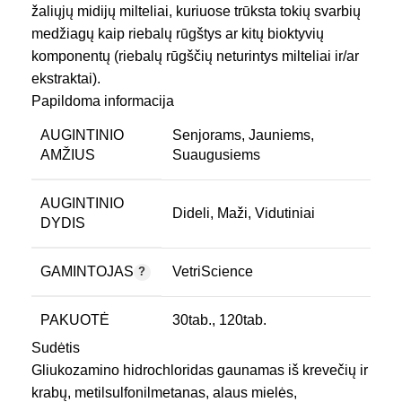
žaliųjų midijų milteliai, kuriuose trūksta tokių svarbių
medžiagų kaip riebalų rūgštys ar kitų bioktyvių
komponentų (riebalų rūgščių neturintys milteliai ir/ar
ekstraktai).
Pilnas organizmas yra naudojamas tik GlycoFlex®
Papildoma informacija
produktuose. Tik GlycoFlex® produktai yra gaminami
AUGINTINIO
Senjorams
,
Jauniems
,
su GlycOmega ™ Perna.
AMŽIUS
Suaugusiems
AUGINTINIO
Dideli
,
Maži
,
Vidutiniai
DYDIS
GAMINTOJAS
VetriScience
PAKUOTĖ
30tab.
,
120tab.
Sudėtis
Kaulams raumenims
Gliukozamino hidrochloridas gaunamas iš krevečių ir
PASKIRTIS
sąnariams
krabų, metilsulfonilmetanas, alaus mielės,