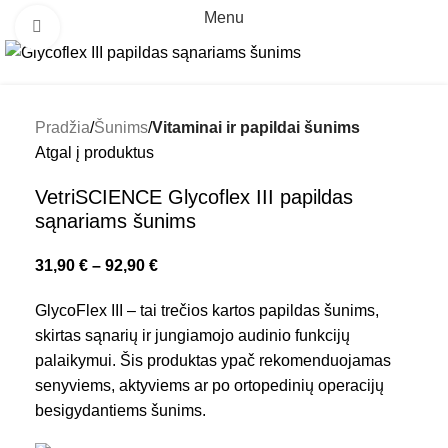
Menu
Padidinti
Pradžia
Šunims
Vitaminai ir papildai šunims
Atgal į produktus
VetriSCIENCE Glycoflex III papildas
sąnariams šunims
31,90
€
–
92,90
€
GlycoFlex III – tai trečios kartos papildas šunims,
skirtas sąnarių ir jungiamojo audinio funkcijų
palaikymui. Šis produktas ypač rekomenduojamas
senyviems, aktyviems ar po ortopedinių operacijų
besigydantiems šunims.