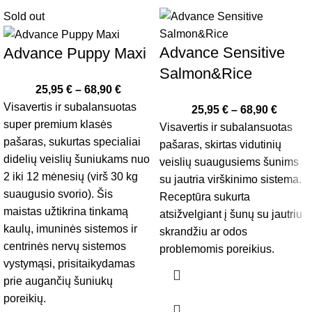
Sold out
Advance Sensitive
Advance Puppy Maxi
Salmon&Rice
25,95
€
–
68,90
€
Visavertis ir subalansuotas
25,95
€
–
68,90
€
super premium klasės
Visavertis ir subalansuotas
pašaras, sukurtas specialiai
pašaras, skirtas vidutinių
didelių veislių šuniukams nuo
veislių suaugusiems šunims
2 iki 12 mėnesių (virš 30 kg
su jautria virškinimo sistema.
suaugusio svorio). Šis
Receptūra sukurta
maistas užtikrina tinkamą
atsižvelgiant į šunų su jautriu
kaulų, imuninės sistemos ir
skrandžiu ar odos
centrinės nervų sistemos
problemomis poreikius.
vystymąsi, prisitaikydamas
prie augančių šuniukų
poreikių.