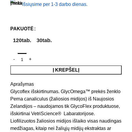
Išsiųsime per 1-3 darbo dienas.
PAKUOTĖ
120tab.
30tab.
Į KREPŠELĮ
Aprašymas
Glycoflex išskirtinumas. GlycOmega™ prekės ženklo
Perna canaliculus (žaliosios midijos) iš Naujosios
Zelandijos – naudojamos tik GlycoFlex produktuose,
išskirtinai VetriScience® Labaratorijose.
Liofilizuotos žaliosios midijos išlaiko visas naudingas
medžiagas, kitaip nei žaliųjų midijų ekstraktas ar