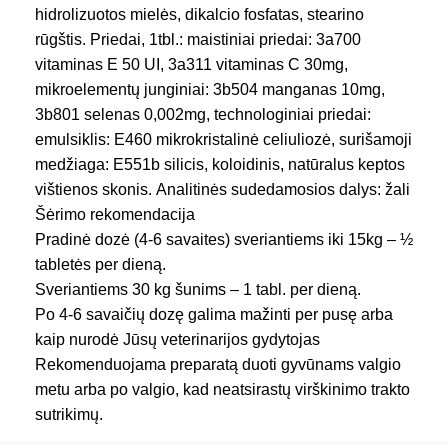
hidrolizuotos mielės, dikalcio fosfatas, stearino
PREKINIS
rūgštis. Priedai, 1tbl.: maistiniai priedai: 3a700
VetriSCIENCE
ŽENKLAS
vitaminas E 50 UI, 3a311 vitaminas C 30mg,
mikroelementų junginiai: 3b504 manganas 10mg,
PRODUKTO
3b801 selenas 0,002mg, technologiniai priedai:
Tabletės
FORMA
emulsiklis: E460 mikrokristalinė celiuliozė, surišamoji
medžiaga: E551b silicis, koloidinis, natūralus keptos
vištienos skonis. Analitinės sudedamosios dalys: žali
baltymai 23,6% žali riebalai 20%, žalia ląsteliena
Šėrimo rekomendacija
0,8%, žali pelenai 8%, drėgnis 6,3%.
Pradinė dozė (4-6 savaites) sveriantiems iki 15kg – ½
tabletės per dieną.
Sveriantiems 30 kg šunims – 1 tabl. per dieną.
Po 4-6 savaičių dozę galima mažinti per pusę arba
kaip nurodė Jūsų veterinarijos gydytojas
Rekomenduojama preparatą duoti gyvūnams valgio
metu arba po valgio, kad neatsirastų virškinimo trakto
sutrikimų.