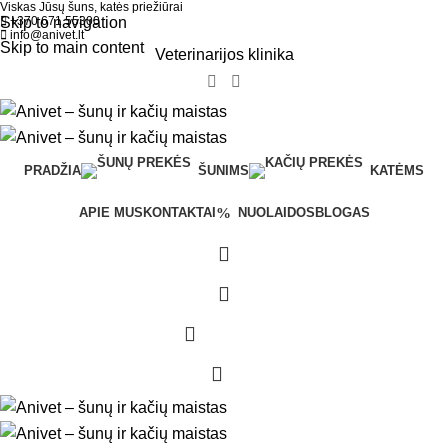
Viskas Jūsų šuns, katės priežiūrai
Skip to navigation
+370 671 55300
info@anivet.lt
Skip to main content
Veterinarijos klinika
PRADŽIA
ŠUNIMS
KATĖMS
APIE MUS
KONTAKTAI
NUOLAIDOS
BLOGAS
0,00
€