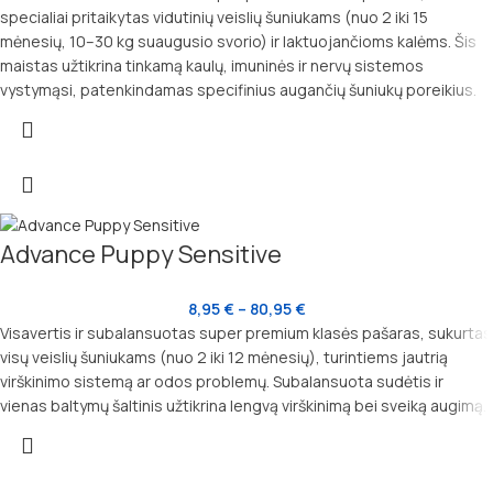
specialiai pritaikytas vidutinių veislių šuniukams (nuo 2 iki 15
mėnesių, 10–30 kg suaugusio svorio) ir laktuojančioms kalėms. Šis
maistas užtikrina tinkamą kaulų, imuninės ir nervų sistemos
vystymąsi, patenkindamas specifinius augančių šuniukų poreikius.
Advance Puppy Sensitive
8,95
€
–
80,95
€
Visavertis ir subalansuotas super premium klasės pašaras, sukurtas
visų veislių šuniukams (nuo 2 iki 12 mėnesių), turintiems jautrią
virškinimo sistemą ar odos problemų. Subalansuota sudėtis ir
vienas baltymų šaltinis užtikrina lengvą virškinimą bei sveiką augimą.