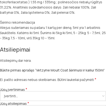
tokoferilacetatas ) 1,55 mg / 335mg.; polinesočios riebalų rūgštys
31,22%. Analitinės sudedamosios dalys: žali riebalai 100%, žali
baltymai 0%, žalia ląsteliena 0%, žali pelenai 0%.
Šėrimo rekomendacija
Aliejus sušeriamas su pašaru 1 kartą per dieną. 5ml yra 1 arbatinis
šaukštelis. Katėms iki 5ml. Šunims iki 5kg iki 5ml
,
5 - 25kg 5 - 7,5ml, 25
- 35kg 7,5 - 10ml
,
virš 35kg 10 – 15ml.
Atsiliepimai
Atsiliepimų dar nėra.
Būkite pirmas aprašęs “Vetzyme Moult Coat šėrimuisi ir kailiui 150ml”
*
El. pašto adresas nebus skelbiamas.
Būtini laukeliai pažymėti
*
Jūsų įvertinimas
*
Jūsų atsiliepimas