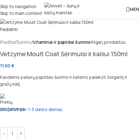
Skip to navigation
MEN
Skip to main content
Padidinti
Pradžia
Šunims
Vitaminai ir papildai šunims
Atgal į produktus
Vetzyme Moult Coat šėrimuisi ir kailiui 150ml
11,00
€
Kasdienis pašarų papildas šunims ir katėms palaikyti žvilgantį ir
gražų kailį.
Išsiųsime per 1-3 darbo dienas.