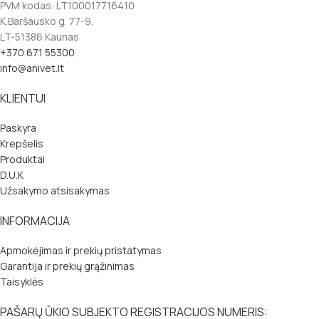
PVM kodas: LT100017716410
K.Baršausko g. 77-9,
LT-51386 Kaunas
+370 671 55300
info@anivet.lt
KLIENTUI
Paskyra
Krepšelis
Produktai
D.U.K
Užsakymo atsisakymas
INFORMACIJA
Apmokėjimas ir prekių pristatymas
Garantija ir prekių grąžinimas
Taisyklės
PAŠARŲ ŪKIO SUBJEKTO REGISTRACIJOS NUMERIS: