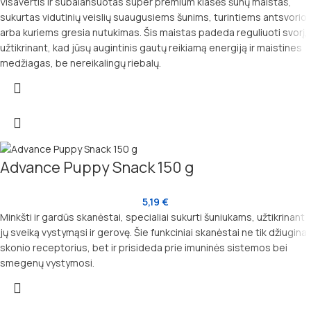
Visavertis ir subalansuotas super premium klasės šunų maistas,
sukurtas vidutinių veislių suaugusiems šunims, turintiems antsvorio
arba kuriems gresia nutukimas. Šis maistas padeda reguliuoti svorį,
užtikrinant, kad jūsų augintinis gautų reikiamą energiją ir maistines
medžiagas, be nereikalingų riebalų.
Advance Puppy Snack 150 g
5,19
€
Minkšti ir gardūs skanėstai, specialiai sukurti šuniukams, užtikrinant
jų sveiką vystymąsi ir gerovę. Šie funkciniai skanėstai ne tik džiugina
skonio receptorius, bet ir prisideda prie imuninės sistemos bei
smegenų vystymosi.