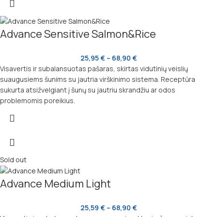
Advance Sensitive Salmon&Rice
25,95
€
–
68,90
€
Visavertis ir subalansuotas pašaras, skirtas vidutinių veislių
suaugusiems šunims su jautria virškinimo sistema. Receptūra
sukurta atsižvelgiant į šunų su jautriu skrandžiu ar odos
problemomis poreikius.
Sold out
Advance Medium Light
25,59
€
–
68,90
€