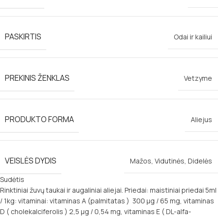
PASKIRTIS
Odai ir kailiui
PREKINIS ŽENKLAS
Vetzyme
PRODUKTO FORMA
Aliejus
VEISLĖS DYDIS
Mažos
,
Vidutinės
,
Didelės
Sudėtis
Rinktiniai žuvų taukai ir augaliniai aliejai. Priedai: maistiniai priedai 5ml
/ 1kg: vitaminai: vitaminas A (palmitatas ) 300 µg / 65 mg, vitaminas
D ( cholekalciferolis ) 2,5 µg / 0,54 mg, vitaminas E ( DL-alfa-