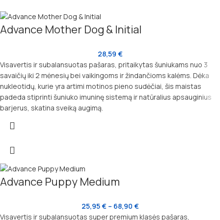
Advance Mother Dog & Initial
28,59
€
Visavertis ir subalansuotas pašaras, pritaikytas šuniukams nuo 3
savaičių iki 2 mėnesių bei vaikingoms ir žindančioms kalėms. Dėka
nukleotidų, kurie yra artimi motinos pieno sudėčiai, šis maistas
padeda stiprinti šuniuko imuninę sistemą ir natūralius apsauginius
barjerus, skatina sveiką augimą.
Advance Puppy Medium
25,95
€
–
68,90
€
Visavertis ir subalansuotas super premium klasės pašaras,