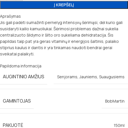
Į KREPŠELĮ
Aprašymas
Jis gali padėti sumažinti pernelyg intensyvų šėrimąsi, dėl kurio gali
susidaryti kailio kamuoliukai. Šėrimosi problemas dažnai sukelia
centralizuoto šildymo ir šilto oro sukeliama dehidratacija. Šis
papildas taip pat yra geras vitaminų ir energijos šaltinis, palaiko
stiprius kaulus ir dantis ir yra tinkamas naudoti bendrai gerai
sveikatai palaikyti.
Papildoma informacija
AUGINTINIO AMŽIUS
Senjorams
,
Jauniems
,
Suaugusiems
GAMINTOJAS
BobMartin
PAKUOTĖ
150ml