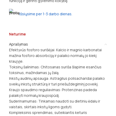
funkciją ir gerinti gyvenimo kokybę.
Išsiųsime per 1-3 darbo dienas.
Neturime
Aprašymas
Efektyvūs fosforo surišėjai: Kalcio ir magnio karbonatai
mažina fosforo absorbciją ir palaiko normalų jo kiekį
kraujyje.
Toksinų šalinimas: Chitosanas suriša šlapime esančius
toksinus, mažindamas jų žalą.
Inkstų audinių apsauga: Astragilus polisacharidai palaiko
sveikų inkstų struktūrą ir turi priešuždegiminį poveikį.
Kraujo spaudimo reguliavimas: Protenzinas padeda
palaikyti normalų kraujospūdį.
Suderinamumas: Tinkamas naudoti su dietiniu ėdalu ir
vaistais, skirtais inkstų ligoms gydyti.
Kompleksinis sprendimas, suteikiantis keturis