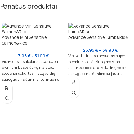
Panašūs produktai
Advance Mini Sensitive
Advance Sensitive Lamb&Rise
Salmon&Rice
25,95
€
–
68,90
€
7,95
€
–
51,00
€
Visavertis ir subalansuotas super
Visavertis ir subalansuotas super
premium klasės šunų maistas,
premium klasės šunų maistas,
sukurtas specialiai vidutinių veislių
specialiai sukurtas mažų veislių
suaugusiems šunims su jautria
suaugusiems šunims, turintiems
virškinimo sistema. Sudėtyje esantis
jautrią virškinimo sistemą ar odos
vienas baltymų šaltinis – ėriena,
problemų. Švelni sudėtis su vienu
kartu su ryžiais, užtikrina lengvą
baltymų šaltiniu – lašiša – užtikrina
virškinimą ir puikiai tinka šunims su
lengvą virškinimą.
jautria oda ar skrandžiu.