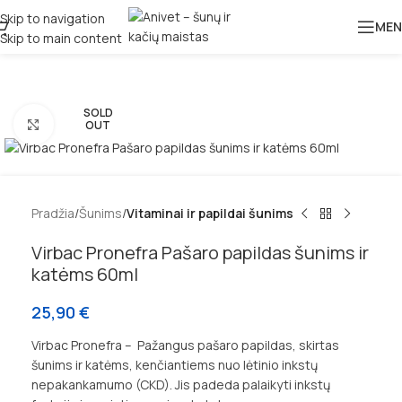
Skip to navigation
MEN
Skip to main content
SOLD
Padidinti
OUT
Pradžia
Šunims
Vitaminai ir papildai šunims
Virbac Pronefra Pašaro papildas šunims ir
katėms 60ml
25,90
€
Virbac Pronefra – Pažangus pašaro papildas, skirtas
šunims ir katėms, kenčiantiems nuo lėtinio inkstų
nepakankamumo (CKD). Jis padeda palaikyti inkstų