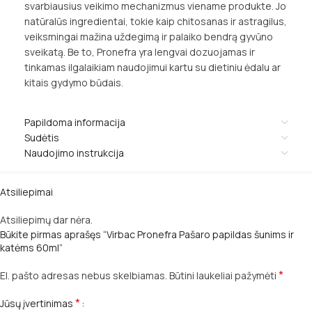
svarbiausius veikimo mechanizmus viename produkte. Jo
natūralūs ingredientai, tokie kaip chitosanas ir astragilus,
veiksmingai mažina uždegimą ir palaiko bendrą gyvūno
sveikatą. Be to, Pronefra yra lengvai dozuojamas ir
tinkamas ilgalaikiam naudojimui kartu su dietiniu ėdalu ar
kitais gydymo būdais.
Papildoma informacija
Sudėtis
Naudojimo instrukcija
Atsiliepimai
Atsiliepimų dar nėra.
Būkite pirmas aprašęs “Virbac Pronefra Pašaro papildas šunims ir
katėms 60ml”
*
El. pašto adresas nebus skelbiamas.
Būtini laukeliai pažymėti
*
Jūsų įvertinimas