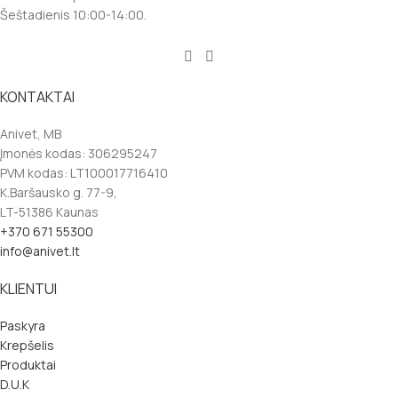
Šeštadienis 10:00-14:00.
KONTAKTAI
Anivet, MB
Įmonės kodas: 306295247
PVM kodas: LT100017716410
K.Baršausko g. 77-9,
LT-51386 Kaunas
+370 671 55300
info@anivet.lt
KLIENTUI
Paskyra
Krepšelis
Produktai
D.U.K