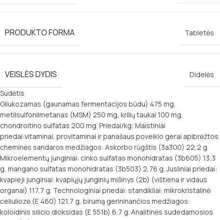
PRODUKTO FORMA
Tabletės
VEISLĖS DYDIS
Didelės
Sudėtis
Gliukozamas (gaunamas fermentacijos būdu) 475 mg,
metilsulfonilmetanas (MSM) 250 mg, krilių taukai 100 mg,
chondroitino sulfatas 200 mg. Priedai/kg: Maistiniai
priedai:vitaminai, provitaminai ir panašaus poveikio gerai apibrėžtos
cheminės sandaros medžiagos: Askorbo rūgštis (3a300) 22,2 g.
Mikroelementų junginiai: cinko sulfatas monohidratas (3b605) 13,3
g, mangano sulfatas monohidratas (3b503) 2,76 g. Jusliniai priedai:
kvapieji junginiai: kvapiųjų junginių mišinys (2b) (vištiena ir vidaus
organai) 117,7 g. Technologiniai priedai: standikliai: mikrokristalinė
celiuliozė (E 460) 121,7 g, birumą gerininančios medžiagos:
koloidinis silicio dioksidas (E 551b) 6,7 g. Analitinės sudedamosios