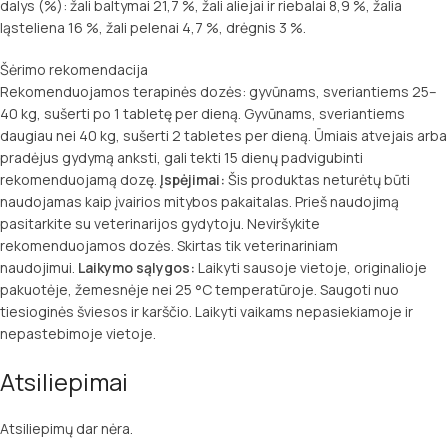
dalys (%): žali baltymai 21,7 %, žali aliejai ir riebalai 8,9 %, žalia
ląsteliena 16 %, žali pelenai 4,7 %, drėgnis 3 %.
Šėrimo rekomendacija
Rekomenduojamos terapinės dozės: gyvūnams, sveriantiems 25–
40 kg, sušerti po 1 tabletę per dieną. Gyvūnams, sveriantiems
daugiau nei 40 kg, sušerti 2 tabletes per dieną. Ūmiais atvejais arba
pradėjus gydymą anksti, gali tekti 15 dienų padvigubinti
rekomenduojamą dozę.
Įspėjimai:
Šis produktas neturėtų būti
naudojamas kaip įvairios mitybos pakaitalas. Prieš naudojimą
pasitarkite su veterinarijos gydytoju. Neviršykite
rekomenduojamos dozės. Skirtas tik veterinariniam
naudojimui.
Laikymo sąlygos:
Laikyti sausoje vietoje, originalioje
pakuotėje, žemesnėje nei 25 °C temperatūroje. Saugoti nuo
tiesioginės šviesos ir karščio. Laikyti vaikams nepasiekiamoje ir
nepastebimoje vietoje.
Atsiliepimai
Atsiliepimų dar nėra.