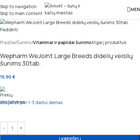
Skip to navigation
MEN
Skip to main content
Padidinti
Pradžia
Šunims
Vitaminai ir papildai šunims
Atgal į produktus
Wepharm WeJoint Large Breeds didelių veislių
šunims 30tab.
15,90
€
Išsiųsime per 1-3 darbo dienas.
Į KREPŠELĮ