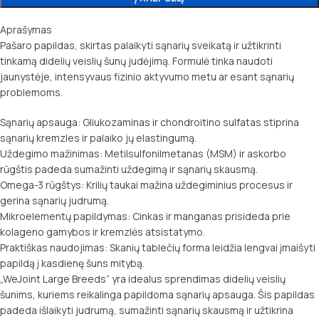
Aprašymas
Pašaro papildas, skirtas palaikyti sąnarių sveikatą ir užtikrinti
tinkamą didelių veislių šunų judėjimą. Formulė tinka naudoti
jaunystėje, intensyvaus fizinio aktyvumo metu ar esant sąnarių
problemoms.
Sąnarių apsauga: Gliukozaminas ir chondroitino sulfatas stiprina
sąnarių kremzles ir palaiko jų elastingumą.
Uždegimo mažinimas: Metilsulfonilmetanas (MSM) ir askorbo
rūgštis padeda sumažinti uždegimą ir sąnarių skausmą.
Omega-3 rūgštys: Krilių taukai mažina uždegiminius procesus ir
gerina sąnarių judrumą.
Mikroelementų papildymas: Cinkas ir manganas prisideda prie
kolageno gamybos ir kremzlės atsistatymo.
Praktiškas naudojimas: Skanių tablečių forma leidžia lengvai įmaišyti
papildą į kasdienę šuns mitybą.
„WeJoint Large Breeds” yra idealus sprendimas didelių veislių
šunims, kuriems reikalinga papildoma sąnarių apsauga. Šis papildas
padeda išlaikyti judrumą, sumažinti sąnarių skausmą ir užtikrina