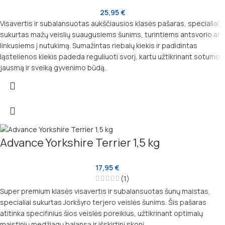
25,95
€
Visavertis ir subalansuotas aukščiausios klasės pašaras, specialiai
sukurtas mažų veislių suaugusiems šunims, turintiems antsvorio ar
linkusiems į nutukimą. Sumažintas riebalų kiekis ir padidintas
ląstelienos kiekis padeda reguliuoti svorį, kartu užtikrinant sotumo
jausmą ir sveiką gyvenimo būdą.
Advance Yorkshire Terrier 1,5 kg
17,95
€
(1)
Super premium klasės visavertis ir subalansuotas šunų maistas,
specialiai sukurtas Jorkšyro terjero veislės šunims. Šis pašaras
atitinka specifinius šios veislės poreikius, užtikrinant optimalų
maistinių medžiagų balansą ir išskirtinį skonį.