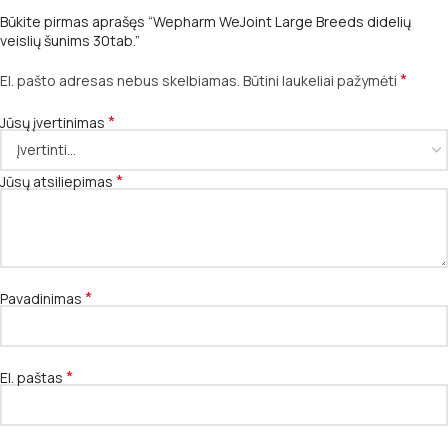
Būkite pirmas aprašęs “Wepharm WeJoint Large Breeds didelių
veislių šunims 30tab.”
*
El. pašto adresas nebus skelbiamas.
Būtini laukeliai pažymėti
*
Jūsų įvertinimas
*
Jūsų atsiliepimas
*
Pavadinimas
*
El. paštas