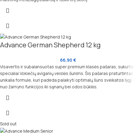
Advance German Shepherd 12 kg
66,90
€
Visavertis ir subalansuotas super premium klasės pašaras, sukurtas
specialiai Vokiečių aviganių veislės šunims. Šis pašaras praturtintas
unikalia formule, kuri padeda palaikyti optimalų šuns sveikatos lygį –
nuo žarnyno funkcijos iki sąnarių bei odos būklės.
Sold out