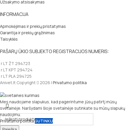
Užsakymo atsisakymas
INFORMACIJA
Apmokėjimas ir prekių pristatymas
Garantija ir prekių grąžinimas
Taisyklės
PAŠARŲ ŪKIO SUBJEKTO REGISTRACIJOS NUMERIS:
r LT ŽT 294723
r LT KPT 294724
r LT PLA 294725
Anivet.lt Copyright
2026 |
Privatumo politika
Mes naudojame slapukus, kad pagerintume jūsų patirtį mūsų
svetainėje. Naršydami šioje svetainėje sutinkate su mūsų slapukų
naudojimu.
Privatumo politika
SUTINKU
Paieška