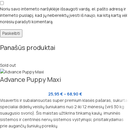
Noriu savo interneto naršyklėje išsaugoti vardą, el. pašto adresą ir
interneto puslapį, kad jų nebereiktų įvesti iš naujo, kai kitą kartą vėl
norėsiu parašyti komentarą.
Panašūs produktai
Sold out
Advance Puppy Maxi
25,95
€
–
68,90
€
Visavertis ir subalansuotas super premium klasės pašaras, sukurtas
specialiai didelių veislių šuniukams nuo 2 iki 12 mėnesių (virš 30 kg
suaugusio svorio). Šis maistas užtikrina tinkamą kaulų, imuninės
sistemos ir centrinės nervų sistemos vystymąsi, prisitaikydamas
prie augančių šuniukų poreikių.