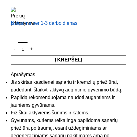
Išsiųsime per 1-3 darbo dienas.
Į KREPŠELĮ
Aprašymas
Jis skirtas kasdienei sąnarių ir kremzlių priežiūrai,
padedant išlaikyti aktyvų augintinio gyvenimo būdą.
Papildą rekomenduojama naudoti augantiems ir
jauniems gyvūnams.
Fiziškai aktyviems šunims ir katėms.
Gyvūnams, kuriems reikalinga papildoma sąnarių
priežiūra po traumų, esant uždegiminiams ar
degeneraciniams sąnarių pakitimams arba po