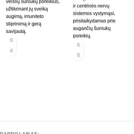
veislių šuniukų poreikius,
ir centrinės nervų
užtikrinant jų sveiką
sistemos vystymąsi,
augimą, imuniteto
prisitaikydamas prie
stiprinimą ir gerą
augančių šuniukų
savijautą.
poreikių.