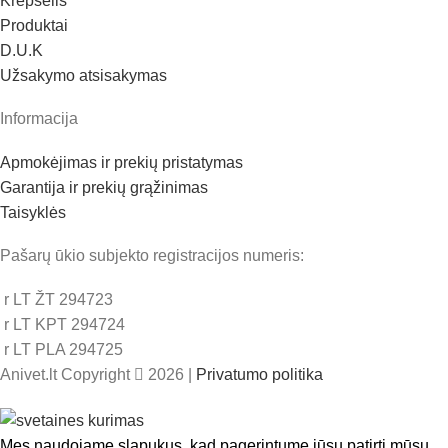
Krepšelis
Produktai
D.U.K
Užsakymo atsisakymas
Informacija
Apmokėjimas ir prekių pristatymas
Garantija ir prekių grąžinimas
Taisyklės
Pašarų ūkio subjekto registracijos numeris:
r LT ŽT 294723
r LT KPT 294724
r LT PLA 294725
Anivet.lt Copyright
2026 |
Privatumo politika
Mes naudojame slapukus, kad pagerintume jūsų patirtį mūsų