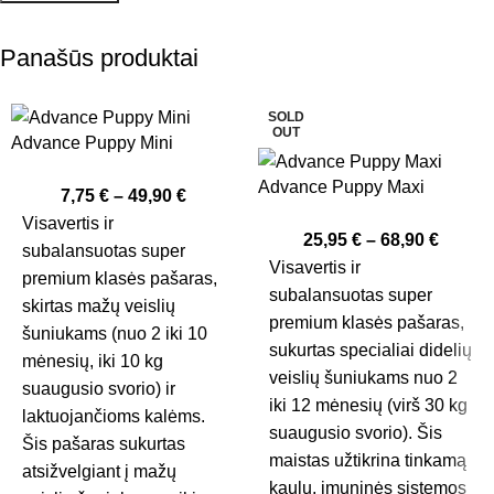
Panašūs produktai
SOLD
OUT
Advance Puppy Mini
Advance Puppy Maxi
7,75
€
–
49,90
€
Visavertis ir
25,95
€
–
68,90
€
subalansuotas super
Visavertis ir
premium klasės pašaras,
subalansuotas super
skirtas mažų veislių
premium klasės pašaras,
šuniukams (nuo 2 iki 10
sukurtas specialiai didelių
mėnesių, iki 10 kg
veislių šuniukams nuo 2
suaugusio svorio) ir
iki 12 mėnesių (virš 30 kg
laktuojančioms kalėms.
suaugusio svorio). Šis
Šis pašaras sukurtas
maistas užtikrina tinkamą
atsižvelgiant į mažų
kaulų, imuninės sistemos