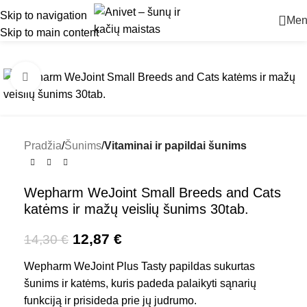
Skip to navigation
Men
Skip to main content
-10%
Padidinti
Pradžia
Šunims
Vitaminai ir papildai šunims
Wepharm WeJoint Small Breeds and Cats
katėms ir mažų veislių šunims 30tab.
12,87
€
14,30
€
Wepharm WeJoint Plus Tasty papildas sukurtas
šunims ir katėms, kuris padeda palaikyti sąnarių
funkciją ir prisideda prie jų judrumo.