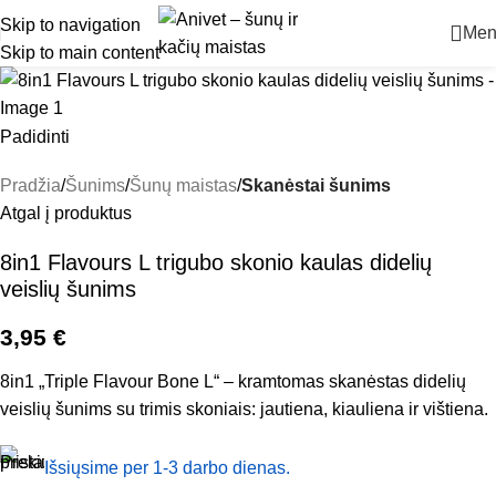
Skip to navigation
Men
Skip to main content
Padidinti
Pradžia
Šunims
Šunų maistas
Skanėstai šunims
Atgal į produktus
8in1 Flavours L trigubo skonio kaulas didelių
veislių šunims
3,95
€
8in1 „Triple Flavour Bone L“ – kramtomas skanėstas didelių
veislių šunims su trimis skoniais: jautiena, kiauliena ir vištiena.
Išsiųsime per 1-3 darbo dienas.