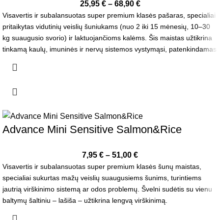
25,95
€
–
68,90
€
Visavertis ir subalansuotas super premium klasės pašaras, specialiai
pritaikytas vidutinių veislių šuniukams (nuo 2 iki 15 mėnesių, 10–30
kg suaugusio svorio) ir laktuojančioms kalėms. Šis maistas užtikrina
tinkamą kaulų, imuninės ir nervų sistemos vystymąsi, patenkindamas
specifinius augančių šuniukų poreikius.
Advance Mini Sensitive Salmon&Rice
7,95
€
–
51,00
€
Visavertis ir subalansuotas super premium klasės šunų maistas,
specialiai sukurtas mažų veislių suaugusiems šunims, turintiems
jautrią virškinimo sistemą ar odos problemų. Švelni sudėtis su vienu
baltymų šaltiniu – lašiša – užtikrina lengvą virškinimą.