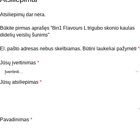
TIPAS
Skanėstai
Atsiliepimų dar nėra.
Būkite pirmas aprašęs “8in1 Flavours L trigubo skonio kaulas
didelių veislių šunims”
El. pašto adresas nebus skelbiamas.
Būtini laukeliai pažymėti
*
Jūsų įvertinimas
*
Jūsų atsiliepimas
*
Pavadinimas
*