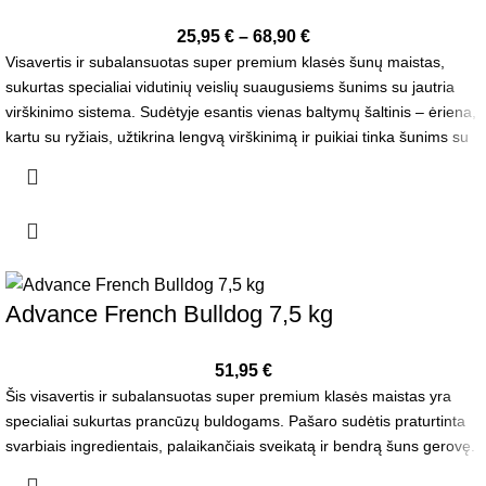
25,95
€
–
68,90
€
Visavertis ir subalansuotas super premium klasės šunų maistas,
sukurtas specialiai vidutinių veislių suaugusiems šunims su jautria
virškinimo sistema. Sudėtyje esantis vienas baltymų šaltinis – ėriena,
kartu su ryžiais, užtikrina lengvą virškinimą ir puikiai tinka šunims su
jautria oda ar skrandžiu.
Advance French Bulldog 7,5 kg
51,95
€
Šis visavertis ir subalansuotas super premium klasės maistas yra
specialiai sukurtas prancūzų buldogams. Pašaro sudėtis praturtinta
svarbiais ingredientais, palaikančiais sveikatą ir bendrą šuns gerovę.