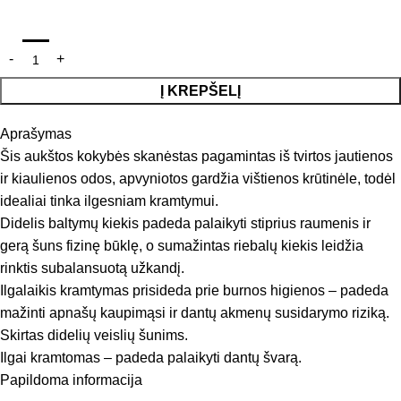
Į KREPŠELĮ
Aprašymas
Šis aukštos kokybės skanėstas pagamintas iš tvirtos jautienos
ir kiaulienos odos, apvyniotos gardžia vištienos krūtinėle, todėl
idealiai tinka ilgesniam kramtymui.
Didelis baltymų kiekis padeda palaikyti stiprius raumenis ir
gerą šuns fizinę būklę, o sumažintas riebalų kiekis leidžia
rinktis subalansuotą užkandį.
Ilgalaikis kramtymas prisideda prie burnos higienos – padeda
mažinti apnašų kaupimąsi ir dantų akmenų susidarymo riziką.
Skirtas didelių veislių šunims.
Ilgai kramtomas – padeda palaikyti dantų švarą.
Daug baltymų, mažai riebalų.
Papildoma informacija