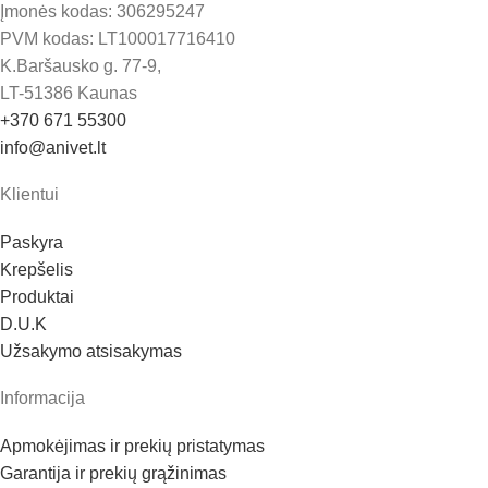
Įmonės kodas: 306295247
PVM kodas: LT100017716410
K.Baršausko g. 77-9,
LT-51386 Kaunas
+370 671 55300
info@anivet.lt
Klientui
Paskyra
Krepšelis
Produktai
D.U.K
Užsakymo atsisakymas
Informacija
Apmokėjimas ir prekių pristatymas
Garantija ir prekių grąžinimas