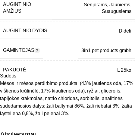
Be dirbtinių priedų ir glitimo.
AUGINTINIO
Senjorams
,
Jauniems
,
AMŽIUS
Suaugusiems
AUGINTINIO DYDIS
Dideli
GAMINTOJAS
8in1 pet products gmbh
PAKUOTĖ
L 25kg
Sudėtis
Mėsos ir mėsos perdirbimo produktai (43% jautienos oda, 17%
PREKINIS ŽENKLAS
8in1
vištienos krūtinėlė, 17% kiaulienos oda), ryžiai, glicerolis,
tapijokos krakmolas, natrio chloridas, sorbitolis, analitinės
sudedamosios dalys: žali baltymai 86%, žali riebalai 3%, žalia
PRODUKTO
Su paukštiena
,
Su jautiena
,
Su
ląsteliena 0,8%, žali pelenai 3%.
SUDĖTIS
kiauliena
Atsiliepimai