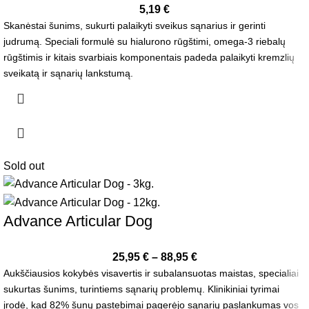
5,19
€
Skanėstai šunims, sukurti palaikyti sveikus sąnarius ir gerinti
judrumą. Speciali formulė su hialurono rūgštimi, omega-3 riebalų
rūgštimis ir kitais svarbiais komponentais padeda palaikyti kremzlių
sveikatą ir sąnarių lankstumą.
Sold out
Advance Articular Dog
25,95
€
–
88,95
€
Aukščiausios kokybės visavertis ir subalansuotas maistas, specialiai
sukurtas šunims, turintiems sąnarių problemų. Klinikiniai tyrimai
įrodė, kad 82% šunų pastebimai pagerėjo sąnarių paslankumas vos