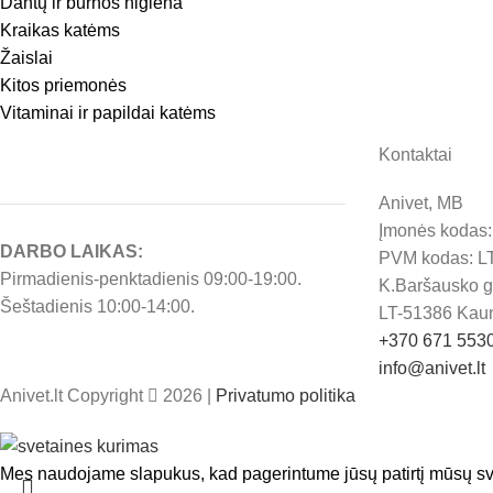
Dantų ir burnos higiena
Kraikas katėms
Žaislai
Kitos priemonės
Vitaminai ir papildai katėms
Kontaktai
Anivet, MB
Įmonės kodas
DARBO LAIKAS:
PVM kodas: L
Pirmadienis-penktadienis 09:00-19:00.
K.Baršausko g.
Šeštadienis 10:00-14:00.
LT-51386 Kau
+370 671 553
info@anivet.lt
Anivet.lt Copyright
2026 |
Privatumo politika
Mes naudojame slapukus, kad pagerintume jūsų patirtį mūsų sv