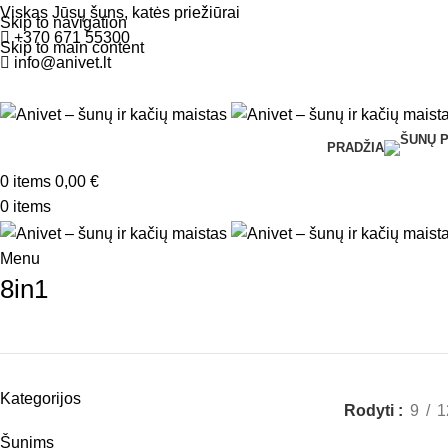
Viskas Jūsų šuns, katės priežiūrai
Skip to navigation
+370 671 55300
Skip to main content
info@anivet.lt
PRADŽIA
0
items
0,00
€
0
items
Menu
8in1
Kategorijos
Rodyti
9
1
Šunims