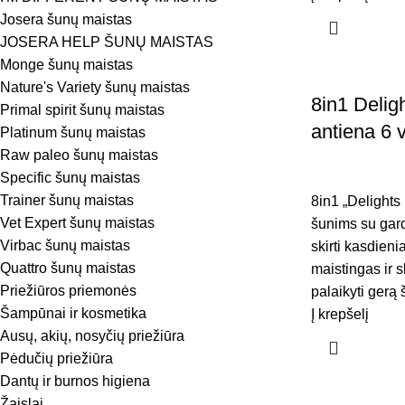
Josera šunų maistas
JOSERA HELP ŠUNŲ MAISTAS
Monge šunų maistas
Nature's Variety šunų maistas
8in1 Delig
Primal spirit šunų maistas
antiena 6 
Platinum šunų maistas
Raw paleo šunų maistas
Specific šunų maistas
Trainer šunų maistas
8in1 „Delights
Vet Expert šunų maistas
šunims su gard
Virbac šunų maistas
skirti kasdieni
Quattro šunų maistas
maistingas ir 
Priežiūros priemonės
palaikyti gerą
Šampūnai ir kosmetika
Į krepšelį
Ausų, akių, nosyčių priežiūra
Pėdučių priežiūra
Dantų ir burnos higiena
Žaislai