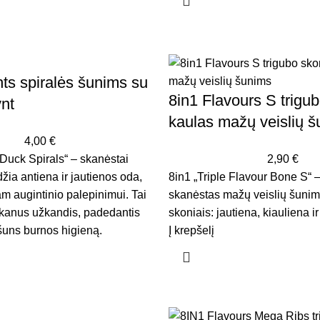
hts spiralės šunims su
8in1 Flavours S trigu
vnt
kaulas mažų veislių 
4,00
€
 Duck Spirals“ – skanėstai
2,90
€
žia antiena ir jautienos oda,
8in1 „Triple Flavour Bone S“
am augintinio palepinimui. Tai
skanėstas mažų veislių šunims
skanus užkandis, padedantis
skoniais: jautiena, kiauliena ir
 šuns burnos higieną.
Į krepšelį