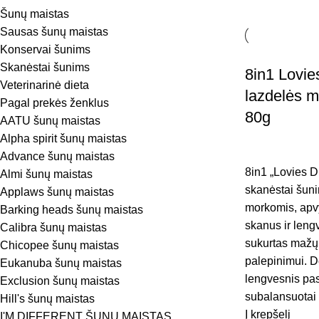
Šunų maistas
Sausas šunų maistas
Konservai šunims
Skanėstai šunims
8in1 Lovie
Veterinarinė dieta
lazdelės m
Pagal prekės ženklus
80g
AATU šunų maistas
Alpha spirit šunų maistas
Advance šunų maistas
8in1 „Lovies D
Almi šunų maistas
skanėstai šuni
Applaws šunų maistas
morkomis, apvy
Barking heads šunų maistas
skanus ir leng
Calibra šunų maistas
sukurtas mažų
Chicopee šunų maistas
palepinimui. D
Eukanuba šunų maistas
lengvesnis pas
Exclusion šunų maistas
subalansuotai 
Hill's šunų maistas
Į krepšelį
I'M DIFFERENT ŠUNŲ MAISTAS