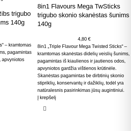
8in1 Flavours Mega TwSticks
ibs trigubo
trigubo skonio skanėstas šunims
ims 140g
140g
4,80
€
bs“ – kramtomas
8in1 „Triple Flavour Mega Twisted Sticks“ –
ims, pagamintas
kramtomas skanėstas didelių veislių šunims,
s, apvyniotos
pagamintas iš kiaulienos ir jautienos odos,
apvyniotos gardžia vištienos krūtinėle.
Skanėstas pagamintas be dirbtinių skonio
stipriklių, konservantų ir dažiklių, todėl yra
natūralesnis pasirinkimas jūsų augintiniui.
Į krepšelį