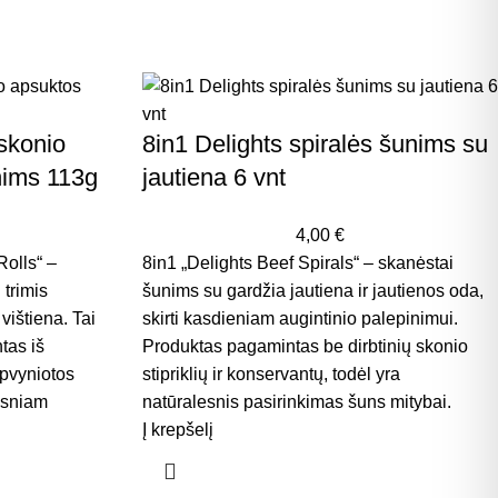
 skonio
8in1 Delights spiralės šunims su
nims 113g
jautiena 6 vnt
4,00
€
Rolls“ –
8in1 „Delights Beef Spirals“ – skanėstai
trimis
šunims su gardžia jautiena ir jautienos oda,
 vištiena. Tai
skirti kasdieniam augintinio palepinimui.
tas iš
Produktas pagamintas be dirbtinių skonio
apvyniotos
stipriklių ir konservantų, todėl yra
gesniam
natūralesnis pasirinkimas šuns mitybai.
Į krepšelį