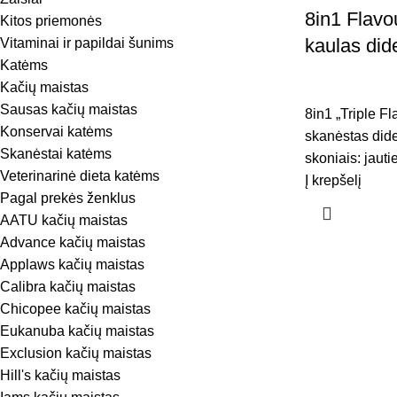
8in1 Flavo
Kitos priemonės
kaulas dide
Vitaminai ir papildai šunims
Katėms
Kačių maistas
Sausas kačių maistas
8in1 „Triple F
Konservai katėms
skanėstas didel
Skanėstai katėms
skoniais: jautie
Veterinarinė dieta katėms
Į krepšelį
Pagal prekės ženklus
AATU kačių maistas
Advance kačių maistas
Applaws kačių maistas
Calibra kačių maistas
Chicopee kačių maistas
Eukanuba kačių maistas
Exclusion kačių maistas
Hill's kačių maistas