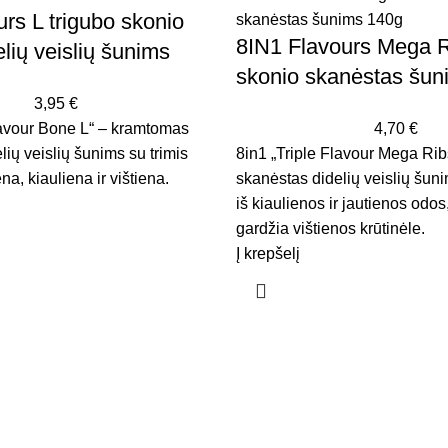
urs L trigubo skonio
8IN1 Flavours Mega R
lių veislių šunims
skonio skanėstas šun
3,95
€
lavour Bone L“ – kramtomas
4,70
€
ių veislių šunims su trimis
8in1 „Triple Flavour Mega Ri
na, kiauliena ir vištiena.
skanėstas didelių veislių šun
iš kiaulienos ir jautienos odo
gardžia vištienos krūtinėle.
Į krepšelį