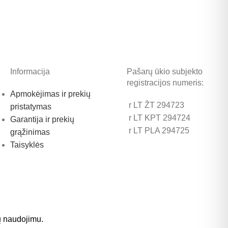
Informacija
Pašarų ūkio subjekto
registracijos numeris:
Apmokėjimas ir prekių
r LT ŽT 294723
pristatymas
r LT KPT 294724
Garantija ir prekių
r LT PLA 294725
grąžinimas
Taisyklės
ų naudojimu.