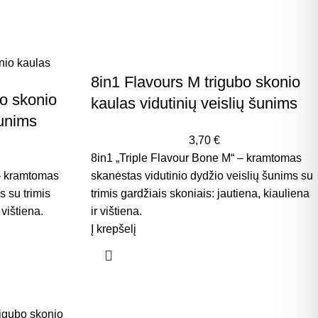
8in1 Flavours M trigubo skonio
bo skonio
kaulas vidutinių veislių šunims
šunims
3,70
€
8in1 „Triple Flavour Bone M“ – kramtomas
 – kramtomas
skanėstas vidutinio dydžio veislių šunims su
 su trimis
trimis gardžiais skoniais: jautiena, kiauliena
 vištiena.
ir vištiena.
Į krepšelį