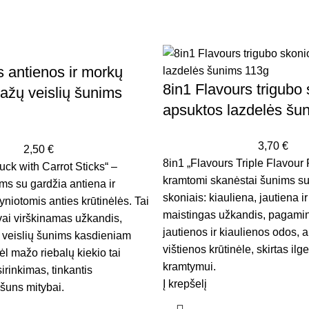
s antienos ir morkų
8in1 Flavours trigubo
ažų veislių šunims
apsuktos lazdelės šu
3,70
€
2,50
€
8in1 „Flavours Triple Flavour 
uck with Carrot Sticks“ –
kramtomi skanėstai šunims su 
ms su gardžia antiena ir
skoniais: kiauliena, jautiena ir
niotomis anties krūtinėlės. Tai
maistingas užkandis, pagamin
vai virškinamas užkandis,
jautienos ir kiaulienos odos, 
 veislių šunims kasdieniam
vištienos krūtinėle, skirtas il
ėl mažo riebalų kiekio tai
kramtymui.
irinkimas, tinkantis
Į krepšelį
šuns mitybai.