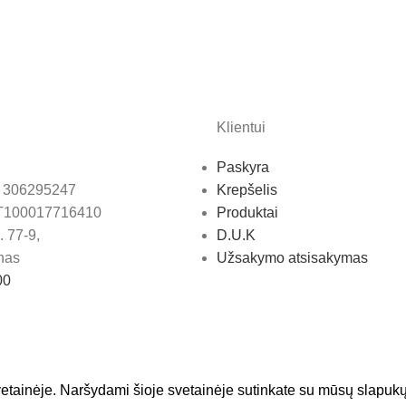
Klientui
Paskyra
: 306295247
Krepšelis
T100017716410
Produktai
 77-9,
D.U.K
nas
Užsakymo atsisakymas
00
etainėje. Naršydami šioje svetainėje sutinkate su mūsų slapuk