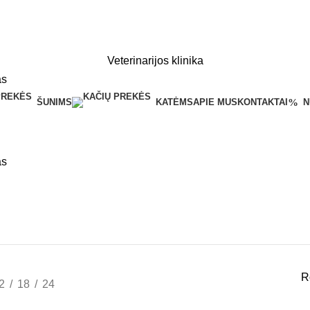
Veterinarijos klinika
ŠUNIMS
KATĖMS
APIE MUS
KONTAKTAI
N
R
2
18
24