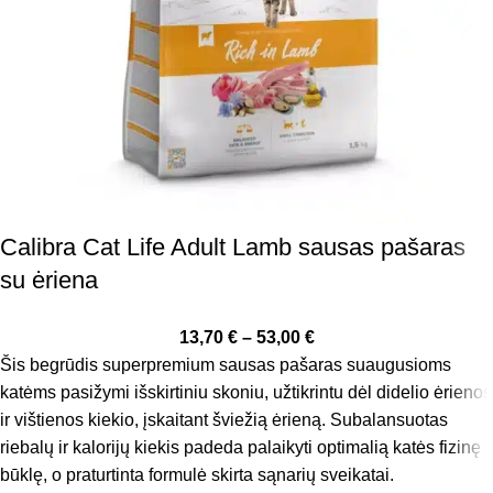
Calibra Cat Life Adult Lamb sausas pašaras
su ėriena
13,70
€
–
53,00
€
Šis begrūdis superpremium sausas pašaras suaugusioms
katėms pasižymi išskirtiniu skoniu, užtikrintu dėl didelio ėrienos
ir vištienos kiekio, įskaitant šviežią ėrieną. Subalansuotas
riebalų ir kalorijų kiekis padeda palaikyti optimalią katės fizinę
būklę, o praturtinta formulė skirta sąnarių sveikatai.