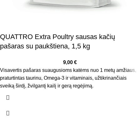
QUATTRO Extra Poultry sausas kačių
pašaras su paukštiena, 1,5 kg
9,00
€
Visavertis pašaras suaugusioms katėms nuo 1 metų amžiaus,
praturtintas taurinu, Omega-3 ir vitaminais, užtikrinančiais
sveiką širdį, žvilgantį kailį ir gerą regėjimą.