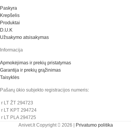
Paskyra
Krepšelis
Produktai
D.U.K
Užsakymo atsisakymas
Informacija
Apmokėjimas ir prekių pristatymas
Garantija ir prekių grąžinimas
Taisyklės
Pašarų ūkio subjekto registracijos numeris:
r LT ŽT 294723
r LT KPT 294724
r LT PLA 294725
Anivet.lt Copyright
2026 |
Privatumo politika