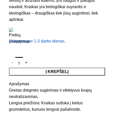
veislių ir amžiaus katėms, yra saugus ir patogus
naudoti. Kraikas yra biologiškai suyrantis ir
ekologiškas – draugiškas tiek jūsų augintinei, tiek
aplinkai.
Išsiųsime per 1-3 darbo dienas.
Į KREPŠELĮ
Aprašymas
Greitas drėgmės sugėrimas ir efektyvus kvapų
neutralizavimas.
Lengva priežiūra: Kraikas sušoka į kietus
grumstelius, kuriuos lengvai pašalinsite.