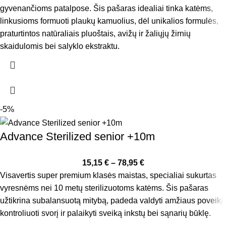
gyvenančioms patalpose. Šis pašaras idealiai tinka katėms,
linkusioms formuoti plaukų kamuolius, dėl unikalios formulės,
praturtintos natūraliais pluoštais, avižų ir žaliųjų žirnių
skaidulomis bei salyklo ekstraktu.
-5%
Advance Sterilized senior +10m
15,15
€
–
78,95
€
Visavertis super premium klasės maistas, specialiai sukurtas
vyresnėms nei 10 metų sterilizuotoms katėms. Šis pašaras
užtikrina subalansuotą mitybą, padeda valdyti amžiaus poveikį,
kontroliuoti svorį ir palaikyti sveiką inkstų bei sąnarių būklę.