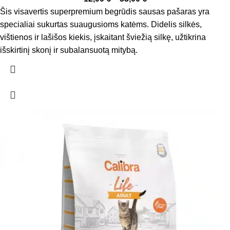
Šis visavertis superpremium begrūdis sausas pašaras yra
specialiai sukurtas suaugusioms katėms. Didelis silkės,
vištienos ir lašišos kiekis, įskaitant šviežią silkę, užtikrina
išskirtinį skonį ir subalansuotą mitybą.