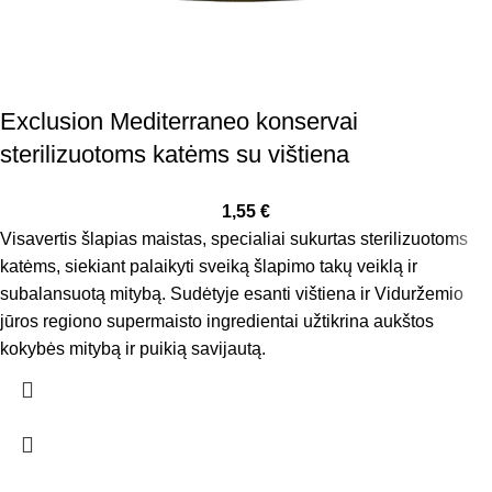
Exclusion Mediterraneo konservai
sterilizuotoms katėms su vištiena
1,55
€
Visavertis šlapias maistas, specialiai sukurtas sterilizuotoms
katėms, siekiant palaikyti sveiką šlapimo takų veiklą ir
subalansuotą mitybą. Sudėtyje esanti vištiena ir Viduržemio
jūros regiono supermaisto ingredientai užtikrina aukštos
kokybės mitybą ir puikią savijautą.