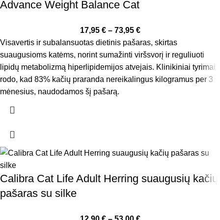
Advance Weight Balance Cat
17,95
€
–
73,95
€
Visavertis ir subalansuotas dietinis pašaras, skirtas
suaugusioms katėms, norint sumažinti viršsvorį ir reguliuoti
lipidų metabolizmą hiperlipidemijos atvejais. Klinikiniai tyrimai
rodo, kad 83% kačių praranda nereikalingus kilogramus per 3
mėnesius, naudodamos šį pašarą.
Calibra Cat Life Adult Herring suaugusių kačių
pašaras su silke
12,90
€
–
53,00
€