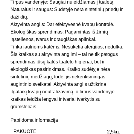
Tirpus vandenyje: Saugiai nuleidžiamas į tualetą.
Natūralus ir saugus: Sudėtyje nėra sintetinių priedų ir
dažiklių.
Aktyvinta anglis: Dar efektyvesnė kvapų kontrolė.
Ekologiškas sprendimas: Pagamintas iš žirnių
ląstelienos, tvarus ir draugiškas aplinkai.
Tinka jautrioms katėms: Nesukelia alergijos, nedulka.
Šis kraikas su aktyvinta anglimi – tai ne tik patogus
sprendimas jūsų katės tualeto higienai, bet ir
ekologiškas pasirinkimas. Kraiko sudėtyje nėra
sintetinių medžiagų, todėl jis nekenksmingas
augintinio sveikatai. Aktyvinta anglis užtikrina
ilgalaikį kvapų neutralizavimą, o tirpus vandenyje
kraikas leidžia lengvai ir tvariai tvarkytis su
grumsteliais.
Papildoma informacija
PAKUOTĖ
2,5kg.