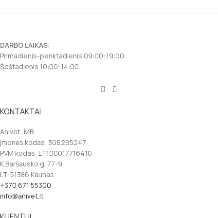
DARBO LAIKAS:
Pirmadienis-penktadienis 09:00-19:00.
Šeštadienis 10:00-14:00.
KONTAKTAI
Anivet, MB
Įmonės kodas: 306295247
PVM kodas: LT100017716410
K.Baršausko g. 77-9,
LT-51386 Kaunas
+370 671 55300
info@anivet.lt
KLIENTUI