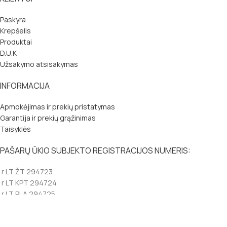
Paskyra
Krepšelis
Produktai
D.U.K
Užsakymo atsisakymas
INFORMACIJA
Apmokėjimas ir prekių pristatymas
Garantija ir prekių grąžinimas
Taisyklės
PAŠARŲ ŪKIO SUBJEKTO REGISTRACIJOS NUMERIS:
r LT ŽT 294723
r LT KPT 294724
r LT PLA 294725
Anivet.lt Copyright
2026 |
Privatumo politika