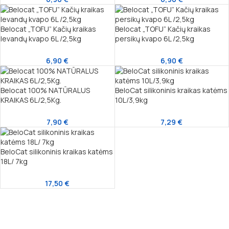
Belocat „TOFU” Kačių kraikas
Belocat „TOFU” Kačių kraikas
levandų kvapo 6L /2,5kg
persikų kvapo 6L /2,5kg
6,90
€
6,90
€
Belocat 100% NATŪRALUS
BeloCat silikoninis kraikas katėms
KRAIKAS 6L/2,5Kg.
10L/3,9kg
7,90
€
7,29
€
BeloCat silikoninis kraikas katėms
18L/ 7kg
17,50
€