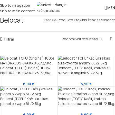
Skip to navigation
MEN
Skip to main content
Belocat
Pradžia
Produkto Prekinis ženklas
Belocat
Rodomi visi rezultatai: 9
Filtrai
Belocat TOFU (Original) 100%
Belocat „TOFU” Kačių kraikas su
NATŪRALUS KRAIKAS 6L/2,5Kg.
aktyvinta anglimi 6L /2,5kg
6,90
€
6,90
€
Belocat „TOFU” Kačių kraikas
Belocat „TOFU” Kačių kraikas
pienelio kvapo 6L /2,5kg
žaliosios arbatos kvapo 6L /2,5kg
6,90
€
6,90
€