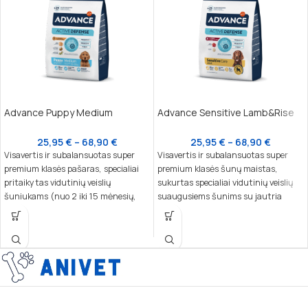
Advance Puppy Medium
Advance Sensitive Lamb&Rise
25,95
€
–
68,90
€
25,95
€
–
68,90
€
Visavertis ir subalansuotas super
Visavertis ir subalansuotas super
premium klasės pašaras, specialiai
premium klasės šunų maistas,
pritaikytas vidutinių veislių
sukurtas specialiai vidutinių veislių
šuniukams (nuo 2 iki 15 mėnesių,
suaugusiems šunims su jautria
10–30 kg suaugusio svorio) ir
virškinimo sistema. Sudėtyje esantis
laktuojančioms kalėms. Šis maistas
vienas baltymų šaltinis – ėriena,
užtikrina tinkamą kaulų, imuninės ir
kartu su ryžiais, užtikrina lengvą
nervų sistemos vystymąsi,
virškinimą ir puikiai tinka šunims su
patenkindamas specifinius augančių
jautria oda ar skrandžiu.
šuniukų poreikius.