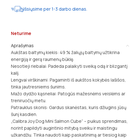
Išsiųsime per 1-3 darbo dienas.
Neturime
Aprašymas
Aukštas baltymų kiekis: 49 % žaliųjų baltymų užtikrina
energiją ir gerą raumenų būklę.
Nesotieji riebalai: Padeda palaikyti sveiką odą ir blizgantį
kailį.
Lengvai virškinami: Pagaminti iš aukštos kokybės lašišos,
tinka jautresniems šunims.
Mažo dydžio kąsneliai: Patogūs mažesnėms veislėms ar
treniruočių metu.
Patrauklus skonis: Gardus skanėstas, kuris džiugins jūsų
šunį kasdien.
„Calibra Joy Dog Mini Salmon Cube“ – puikus sprendimas,
norint papildyti augintinio mitybą sveiku ir maistingu
užkandžiu. Tinka naudoti kaip paskatinimą ar tiesiog kaip