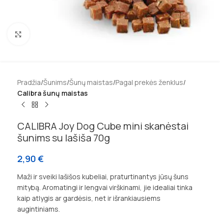
Padidinti
Pradžia
Šunims
Šunų maistas
Pagal prekės ženklus
Calibra šunų maistas
CALIBRA Joy Dog Cube mini skanėstai
šunims su lašiša 70g
2,90
€
Maži ir sveiki lašišos kubeliai, praturtinantys jūsų šuns
mitybą. Aromatingi ir lengvai virškinami, jie idealiai tinka
kaip atlygis ar gardėsis, net ir išrankiausiems
augintiniams.