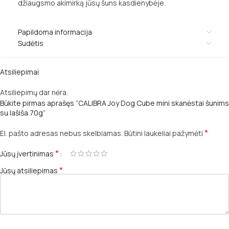
džiaugsmo akimirką jūsų šuns kasdienybėje.
Papildoma informacija
Sudėtis
Atsiliepimai
Atsiliepimų dar nėra.
Būkite pirmas aprašęs “CALIBRA Joy Dog Cube mini skanėstai šunims
su lašiša 70g”
*
El. pašto adresas nebus skelbiamas.
Būtini laukeliai pažymėti
*
Jūsų įvertinimas
*
Jūsų atsiliepimas