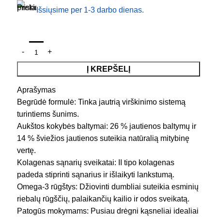
Išsiųsime per 1-3 darbo dienas.
Į KREPŠELĮ
Aprašymas
Begrūdė formulė: Tinka jautrią virškinimo sistemą
turintiems šunims.
Aukštos kokybės baltymai: 26 % jautienos baltymų ir
14 % šviežios jautienos suteikia natūralią mitybinę
vertę.
Kolagenas sąnarių sveikatai: II tipo kolagenas
padeda stiprinti sąnarius ir išlaikyti lankstumą.
Omega-3 rūgštys: Džiovinti dumbliai suteikia esminių
riebalų rūgščių, palaikančių kailio ir odos sveikatą.
Patogūs mokymams: Pusiau drėgni kąsneliai idealiai