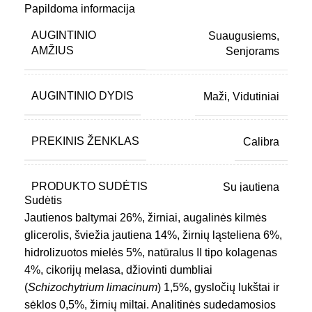
tinka kaip paskatinimas treniruočių metu.
Papildoma informacija
„Calibra Joy Training S&M Beef“ – tai skanus ir
AUGINTINIO
Suaugusiems
,
maistingas pasirinkimas, padedantis jūsų šuniui
AMŽIUS
Senjorams
išlikti sveikam, motyvuotam ir laimingam. Tobulas
papildymas jūsų augintinio mitybai.
AUGINTINIO DYDIS
Maži
,
Vidutiniai
PREKINIS ŽENKLAS
Calibra
PRODUKTO SUDĖTIS
Su jautiena
Sudėtis
Jautienos baltymai 26%, žirniai, augalinės kilmės
TIPAS
Skanėstai
glicerolis, šviežia jautiena 14%, žirnių ląsteliena 6%,
hidrolizuotos mielės 5%, natūralus II tipo kolagenas
4%, cikorijų melasa, džiovinti dumbliai
VEISLĖS DYDIS
Vidutinės
,
Mažos
(
Schizochytrium limacinum
) 1,5%, gysločių lukštai ir
sėklos 0,5%, žirnių miltai. Analitinės sudedamosios