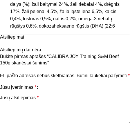
dalys (%): žali baltymai 24%, žali riebalai 4%, drėgnis
17%, žali pelenai 4,5%, žalia ląsteliena 6,5%, kalcis
0,4%, fosforas 0,5%, natris 0,2%, omega-3 riebalų
rūgštys 0,6%, dokozaheksaeno rūgštis (DHA) (22:6
n-3) 0,3%. Priedai/1kg. Maistiniai priedai: vitaminas C
Atsiliepimai
(3a312) 35 mg, L-karnitinas (3a910) 500 mg. Su
natūraliais konservantais: citrinų rūgštis (1a330), DL-
Atsiliepimų dar nėra.
obuolių rūgštis (1a296). Energetinė vertė:
Būkite pirmas aprašęs “CALIBRA JOY Training S&M Beef
metabolizuota energija 2 870 kcal/kg.
150g skanėstai šunims”
El. pašto adresas nebus skelbiamas.
Būtini laukeliai pažymėti
*
Jūsų įvertinimas
*
Jūsų atsiliepimas
*