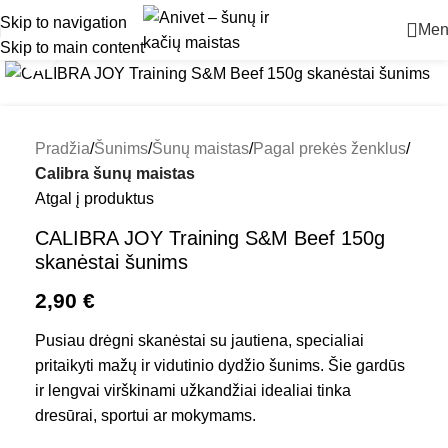
Skip to navigation
Men
Skip to main content
Padidinti
Pradžia
Šunims
Šunų maistas
Pagal prekės ženklus
Calibra šunų maistas
Atgal į produktus
CALIBRA JOY Training S&M Beef 150g
skanėstai šunims
2,90
€
Pusiau drėgni skanėstai su jautiena, specialiai
pritaikyti mažų ir vidutinio dydžio šunims. Šie gardūs
ir lengvai virškinami užkandžiai idealiai tinka
dresūrai, sportui ar mokymams.