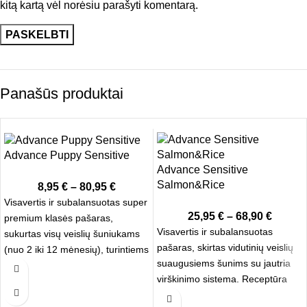
kitą kartą vėl norėsiu parašyti komentarą.
Panašūs produktai
Advance Puppy Sensitive
Advance Sensitive
Salmon&Rice
8,95
€
–
80,95
€
Visavertis ir subalansuotas super
25,95
€
–
68,90
€
premium klasės pašaras,
Visavertis ir subalansuotas
sukurtas visų veislių šuniukams
pašaras, skirtas vidutinių veislių
(nuo 2 iki 12 mėnesių), turintiems
suaugusiems šunims su jautria
jautrią virškinimo sistemą ar odos
virškinimo sistema. Receptūra
problemų. Subalansuota sudėtis
sukurta atsižvelgiant į šunų su
ir vienas baltymų šaltinis užtikrina