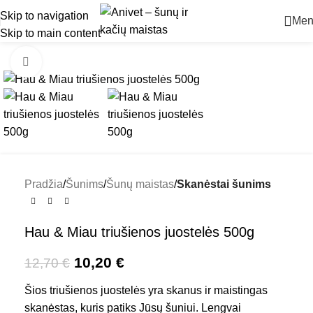
Skip to navigation
Men
Skip to main content
-20%
Padidinti
Pradžia
Šunims
Šunų maistas
Skanėstai šunims
Hau & Miau triušienos juostelės 500g
10,20
€
12,70
€
Šios triušienos juostelės yra skanus ir maistingas
skanėstas, kuris patiks Jūsų šuniui. Lengvai