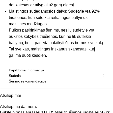
delikatesas ar atlygiai už gerą elgesį.
Maistingos sudedamosios dalys: Sudėtyje yra 92%
triušienos, kuri suteikia reikalingus baltymus ir
maistines medžiagas.
Puikus pasirinkimas šunims, nes jų sudėtyje yra
aukštos kokybės triušienos, kuri ne tik suteikia
baltymų, bet ir padeda palaikyti šuns burnos sveikatą.
Tai sveikas, maistingas ir skanus skanėstas, kurį
galima duoti kasdien.
Papildoma informacija
Sudėtis
Šėrimo rekomendacijos
Atsiliepimai
Atsiliepimų dar nėra.
Būkite pirmas aprašęs “Hau & Miau triušienos juostelės 500g”