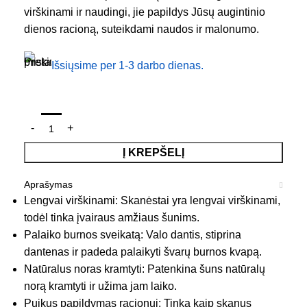
virškinami ir naudingi, jie papildys Jūsų augintinio
dienos racioną, suteikdami naudos ir malonumo.
Išsiųsime per 1-3 darbo dienas.
Į KREPŠELĮ
Aprašymas
Lengvai virškinami: Skanėstai yra lengvai virškinami,
todėl tinka įvairaus amžiaus šunims.
Palaiko burnos sveikatą: Valo dantis, stiprina
dantenas ir padeda palaikyti švarų burnos kvapą.
Natūralus noras kramtyti: Patenkina šuns natūralų
norą kramtyti ir užima jam laiko.
Puikus papildymas racionui: Tinka kaip skanus