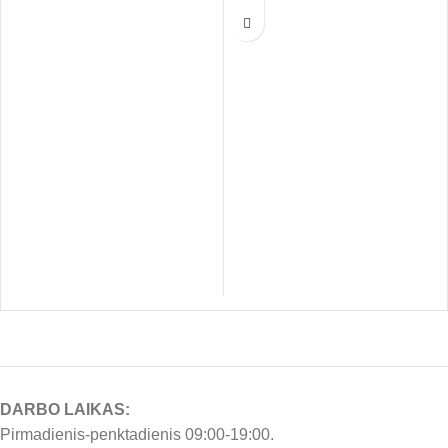
jautriu skrandžiu ar odos
lengvą virškinimą bei sveiką
problemomis poreikius.
augimą.
DARBO LAIKAS:
Pirmadienis-penktadienis 09:00-19:00.