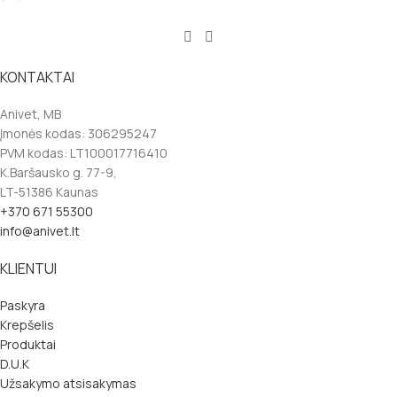
KONTAKTAI
Anivet, MB
Įmonės kodas: 306295247
PVM kodas: LT100017716410
K.Baršausko g. 77-9,
LT-51386 Kaunas
+370 671 55300
info@anivet.lt
KLIENTUI
Paskyra
Krepšelis
Produktai
D.U.K
Užsakymo atsisakymas