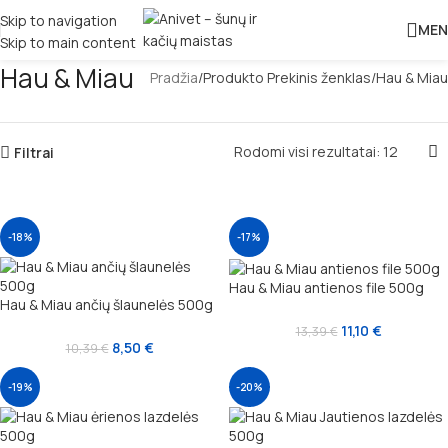
Skip to navigation
MEN
Skip to main content
Hau & Miau
Pradžia
Produkto Prekinis ženklas
Hau & Miau
Rodomi visi rezultatai: 12
Filtrai
-18%
-17%
Hau & Miau antienos file 500g
Hau & Miau ančių šlaunelės 500g
11,10
€
13,39
€
8,50
€
10,39
€
-19%
-20%