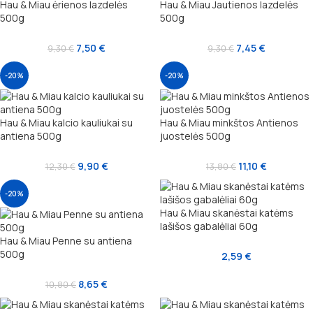
Hau & Miau ėrienos lazdelės
Hau & Miau Jautienos lazdelės
500g
500g
7,50
€
7,45
€
9,30
€
9,30
€
-20%
-20%
Hau & Miau kalcio kauliukai su
Hau & Miau minkštos Antienos
antiena 500g
juostelės 500g
9,90
€
11,10
€
12,30
€
13,80
€
-20%
Hau & Miau skanėstai katėms
lašišos gabalėliai 60g
Hau & Miau Penne su antiena
500g
2,59
€
8,65
€
10,80
€