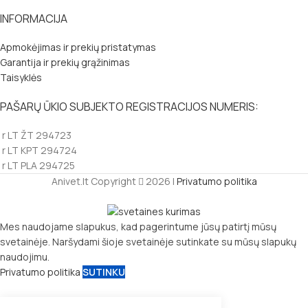
INFORMACIJA
Apmokėjimas ir prekių pristatymas
Garantija ir prekių grąžinimas
Taisyklės
PAŠARŲ ŪKIO SUBJEKTO REGISTRACIJOS NUMERIS:
r LT ŽT 294723
r LT KPT 294724
r LT PLA 294725
Anivet.lt Copyright
2026 |
Privatumo politika
Mes naudojame slapukus, kad pagerintume jūsų patirtį mūsų
svetainėje. Naršydami šioje svetainėje sutinkate su mūsų slapukų
naudojimu.
Privatumo politika
SUTINKU