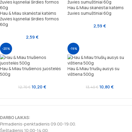
Hau & Miau skanėstai katėms
Hau & Miau skanėstai katėms
žuvies sumuštiniai 60g
žuvies kąsneliai širdies formos
60g
2,59
€
2,59
€
-20%
-19%
Hau & Miau triušienos juostelės
Hau & Miau triušių ausys su
500g
vištiena 500g
10,20
€
10,80
€
12,70
€
13,40
€
DARBO LAIKAS:
Pirmadienis-penktadienis 09:00-19:00.
Šeštadienis 10:00-14:00.