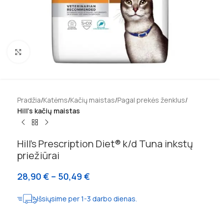
Padidinti
Pradžia
Katėms
Kačių maistas
Pagal prekės ženklus
Hill's kačių maistas
Hill’s Prescription Diet® k/d Tuna inkstų
priežiūrai
28,90
€
–
50,49
€
Išsiųsime per 1-3 darbo dienas.