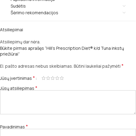
Sudėtis
Šėrimo rekomendacijos
Atsiliepimai
Atsiliepimų dar nėra.
Būkite pirmas aprašęs “Hill’s Prescription Diet® k/d Tuna inkstų
priežiūrai”
*
El. pašto adresas nebus skelbiamas.
Būtini laukeliai pažymėti
*
Jūsų įvertinimas
*
Jūsų atsiliepimas
*
Pavadinimas