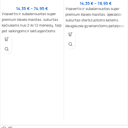
14,35
€
–
78,95
€
14,35
€
–
74,95
€
Visavertis ir subalansuotas super
Visavertis ir subalansuotas super
premium klasės maistas, specialiai
premium klasės maistas, sukurtas
sukurtas sterilizuotoms katėms,
kačiukams nuo 2 iki 12 mėnesių, taip
daugiausia gyvenančioms patalpose.
pat vaikingoms ir laktuojančioms
Šis pašaras idealiai tinka katėms,
katėms. Speciali formulė su vištiena
linkusioms formuoti plaukų
ir ryžiais užtikrina optimalų augimą
kamuolius, dėl unikalios formulės,
ir vystymąsi svarbiausiais gyvenimo
praturtintos natūraliais pluoštais,
etapais.
avižų ir žaliųjų žirnių skaidulomis bei
salyklo ekstraktu.