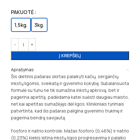
PAKUOTĖ
1,5kg.
3kg.
Į KREPŠELĮ
Aprašymas
Šis dietinis pašaras skirtas palaikyti kačių, sergančių
inkstų ligomis, sveikatą ir gyvenimo kokybę. Subalansuota
formulė su tunu ne tik sumažina inkstų apkrovą, bet ir
pagerina apetitą, padėdama katei suėsti daugiau maisto,
net kai apetitas sumažėjęs dėl ligos. Klinikiniais tyrimais
patvirtinta, kad šis pašaras pailgina gyvenimo trukmę ir
pagerina bendrą savijautą.
Fosforo ir natrio kontrolė: Mažas fosforo (0,46%) ir natrio
(0,23%) kiekis lėtina inkstų ligos progresavimą ir palaiko