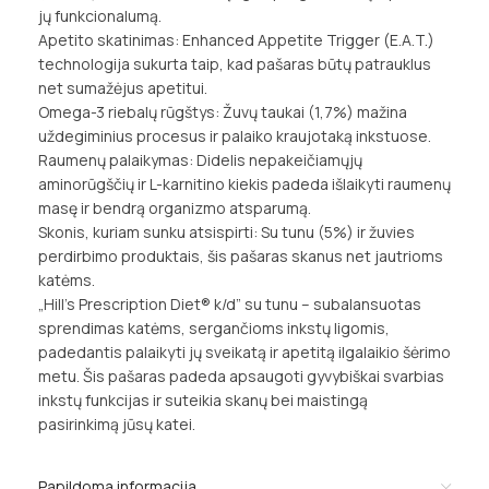
jų funkcionalumą.
Apetito skatinimas: Enhanced Appetite Trigger (E.A.T.)
technologija sukurta taip, kad pašaras būtų patrauklus
net sumažėjus apetitui.
Omega-3 riebalų rūgštys: Žuvų taukai (1,7%) mažina
uždegiminius procesus ir palaiko kraujotaką inkstuose.
Raumenų palaikymas: Didelis nepakeičiamųjų
aminorūgščių ir L-karnitino kiekis padeda išlaikyti raumenų
masę ir bendrą organizmo atsparumą.
Skonis, kuriam sunku atsispirti: Su tunu (5%) ir žuvies
perdirbimo produktais, šis pašaras skanus net jautrioms
katėms.
„Hill’s Prescription Diet® k/d” su tunu – subalansuotas
sprendimas katėms, sergančioms inkstų ligomis,
padedantis palaikyti jų sveikatą ir apetitą ilgalaikio šėrimo
metu. Šis pašaras padeda apsaugoti gyvybiškai svarbias
inkstų funkcijas ir suteikia skanų bei maistingą
pasirinkimą jūsų katei.
Papildoma informacija