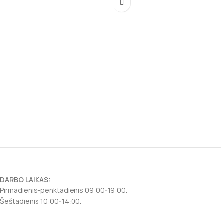
baltymų šaltiniu – lašiša – užtikrina
lengvą virškinimą.
DARBO LAIKAS:
Pirmadienis-penktadienis 09:00-19:00.
Šeštadienis 10:00-14:00.