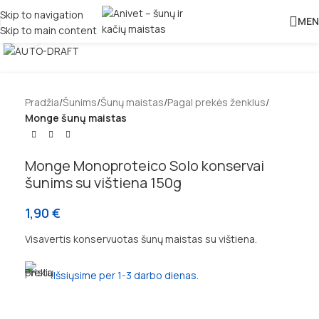
Skip to navigation
MEN
Skip to main content
Padidinti
Pradžia
Šunims
Šunų maistas
Pagal prekės ženklus
Monge šunų maistas
Monge Monoproteico Solo konservai
šunims su vištiena 150g
1,90
€
Visavertis konservuotas šunų maistas su vištiena.
Išsiųsime per 1-3 darbo dienas.