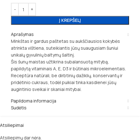
Į KREPŠELĮ
Aprašymas
Minkštas ir gardus paštetas su aukščiausios kokybės
atrinkta vištiena, suteikiantis jūsų suaugusiam šuniui
unikalų gyvulinių baltymų šaltinį.
Šis šunų maistas užtikrina subalansuotą mitybą,
papildytą vitaminais A, E, D3 ir būtinais mikroelementais.
Receptūra natūrali, be dirbtinių dažiklių, konservantų ir
pridėtinio cukraus, todėl puikiai tinka kasdienei jūsų
augintinio sveikai ir skaniai mitybai.
Papildoma informacija
Sudėtis
Atsiliepimai
Atsiliepimų dar nėra.