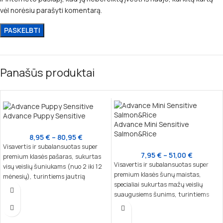
vėl norėsiu parašyti komentarą.
Panašūs produktai
Advance Puppy Sensitive
Advance Mini Sensitive
Salmon&Rice
8,95
€
–
80,95
€
Visavertis ir subalansuotas super
7,95
€
–
51,00
€
premium klasės pašaras, sukurtas
Visavertis ir subalansuotas super
visų veislių šuniukams (nuo 2 iki 12
premium klasės šunų maistas,
mėnesių), turintiems jautrią
specialiai sukurtas mažų veislių
virškinimo sistemą ar odos problemų.
suaugusiems šunims, turintiems
Subalansuota sudėtis ir vienas
jautrią virškinimo sistemą ar odos
baltymų šaltinis užtikrina lengvą
problemų. Švelni sudėtis su vienu
virškinimą bei sveiką augimą.