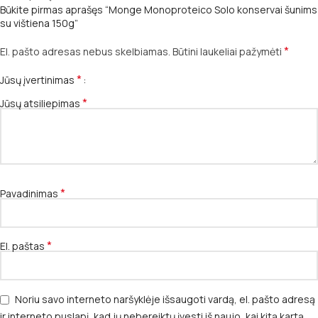
Būkite pirmas aprašęs “Monge Monoproteico Solo konservai šunims
su vištiena 150g”
*
El. pašto adresas nebus skelbiamas.
Būtini laukeliai pažymėti
*
Jūsų įvertinimas
*
Jūsų atsiliepimas
*
Pavadinimas
*
El. paštas
Noriu savo interneto naršyklėje išsaugoti vardą, el. pašto adresą
ir interneto puslapį, kad jų nebereiktų įvesti iš naujo, kai kitą kartą