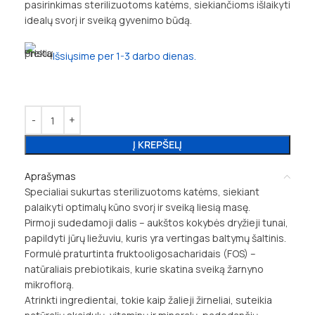
pasirinkimas sterilizuotoms katėms, siekiančioms išlaikyti
idealų svorį ir sveiką gyvenimo būdą.
Išsiųsime per 1-3 darbo dienas.
Į KREPŠELĮ
Aprašymas
Specialiai sukurtas sterilizuotoms katėms, siekiant
palaikyti optimalų kūno svorį ir sveiką liesią masę.
Pirmoji sudedamoji dalis – aukštos kokybės dryžieji tunai,
papildyti jūrų liežuviu, kuris yra vertingas baltymų šaltinis.
Formulė praturtinta fruktooligosacharidais (FOS) –
natūraliais prebiotikais, kurie skatina sveiką žarnyno
mikroflorą.
Atrinkti ingredientai, tokie kaip žalieji žirneliai, suteikia