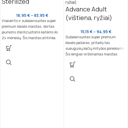
Sterilized
Advance Adult
16,95
€
–
83,95
€
(vištiena, ryžiai)
Visavertis ir subalansuotas super
premium klasės maistas, skirtas
15,15
€
–
94,95
€
jaunoms sterilizuotoms katėms iki
Subalansuotas super premium
24 mėnesių. Šis maistas atitinka
klasės pašaras, pritaikytas
specifinius sterilizuotų kačių
suaugusių kačių mitybos poreikiams.
poreikius, padėdamas išvengti svorio
Šis lengvai virškinamas maistas
augimo, gerinti gliukozės toleranciją
užtikrina sveikatą, natūralią
ir palaikyti šlapimo takų sveikatą.
organizmo apsaugą ir optimalų
šlapimo pH.