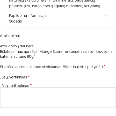
natūralių skaidulų, vitaminų ir mineralų, padedančių
palaikyti jūsų katės energingumą ir kasdienį aktyvumą.
Papildoma informacija
Sudėtis
Atsiliepimai
Atsiliepimų dar nėra.
Būkite pirmas aprašęs “Monge Supreme konservas sterilizuotoms
katėms su tunu 80g”
*
El. pašto adresas nebus skelbiamas.
Būtini laukeliai pažymėti
*
Jūsų įvertinimas
*
Jūsų atsiliepimas