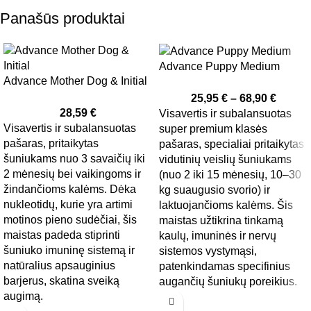
Panašūs produktai
Advance Puppy Medium
Advance Mother Dog & Initial
25,95
€
–
68,90
€
28,59
€
Visavertis ir subalansuotas
Visavertis ir subalansuotas
super premium klasės
pašaras, pritaikytas
pašaras, specialiai pritaikytas
šuniukams nuo 3 savaičių iki
vidutinių veislių šuniukams
2 mėnesių bei vaikingoms ir
(nuo 2 iki 15 mėnesių, 10–30
žindančioms kalėms. Dėka
kg suaugusio svorio) ir
nukleotidų, kurie yra artimi
laktuojančioms kalėms. Šis
motinos pieno sudėčiai, šis
maistas užtikrina tinkamą
maistas padeda stiprinti
kaulų, imuninės ir nervų
šuniuko imuninę sistemą ir
sistemos vystymąsi,
natūralius apsauginius
patenkindamas specifinius
barjerus, skatina sveiką
augančių šuniukų poreikius.
augimą.