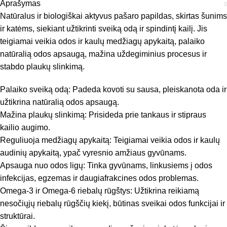
Aprašymas
Natūralus ir biologiškai aktyvus pašaro papildas, skirtas šunims
ir katėms, siekiant užtikrinti sveiką odą ir spindintį kailį. Jis
teigiamai veikia odos ir kaulų medžiagų apykaitą, palaiko
natūralią odos apsaugą, mažina uždegiminius procesus ir
stabdo plaukų slinkimą.
Palaiko sveiką odą: Padeda kovoti su sausa, pleiskanota oda ir
užtikrina natūralią odos apsaugą.
Mažina plaukų slinkimą: Prisideda prie tankaus ir stipraus
kailio augimo.
Reguliuoja medžiagų apykaitą: Teigiamai veikia odos ir kaulų
audinių apykaitą, ypač vyresnio amžiaus gyvūnams.
Apsauga nuo odos ligų: Tinka gyvūnams, linkusiems į odos
infekcijas, egzemas ir daugiafrakcines odos problemas.
Omega-3 ir Omega-6 riebalų rūgštys: Užtikrina reikiamą
nesočiųjų riebalų rūgščių kiekį, būtinas sveikai odos funkcijai ir
struktūrai.