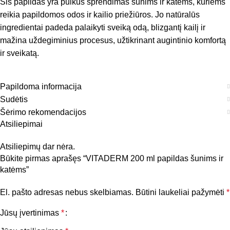
Šis papildas yra puikus sprendimas šunims ir katėms, kuriems
reikia papildomos odos ir kailio priežiūros. Jo natūralūs
ingredientai padeda palaikyti sveiką odą, blizgantį kailį ir
mažina uždegiminius procesus, užtikrinant augintinio komfortą
ir sveikatą.
Papildoma informacija
Sudėtis
Šėrimo rekomendacijos
Atsiliepimai
Atsiliepimų dar nėra.
Būkite pirmas aprašęs “VITADERM 200 ml papildas šunims ir
katėms”
El. pašto adresas nebus skelbiamas.
Būtini laukeliai pažymėti
*
Jūsų įvertinimas
*