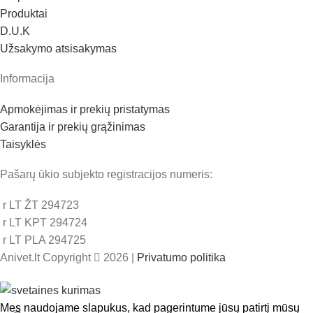
Produktai
D.U.K
Užsakymo atsisakymas
Informacija
Apmokėjimas ir prekių pristatymas
Garantija ir prekių grąžinimas
Taisyklės
Pašarų ūkio subjekto registracijos numeris:
r LT ŽT 294723
r LT KPT 294724
r LT PLA 294725
Anivet.lt Copyright
2026 |
Privatumo politika
Mes naudojame slapukus, kad pagerintume jūsų patirtį mūsų