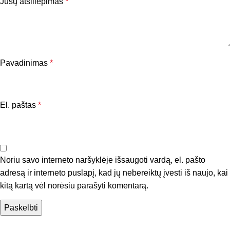
Jūsų atsiliepimas
*
Pavadinimas
*
El. paštas
*
Noriu savo interneto naršyklėje išsaugoti vardą, el. pašto
adresą ir interneto puslapį, kad jų nebereiktų įvesti iš naujo, kai
kitą kartą vėl norėsiu parašyti komentarą.