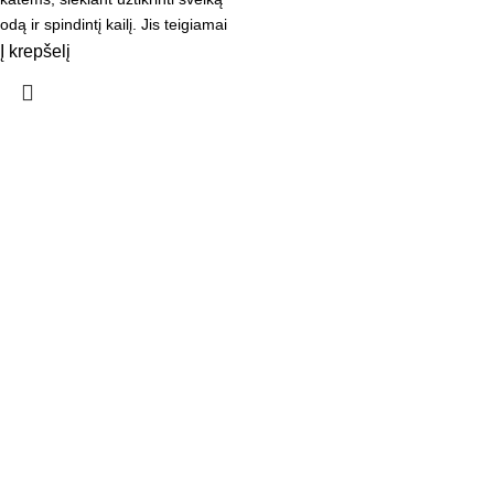
odą ir spindintį kailį. Jis teigiamai
veikia
Į krepšelį