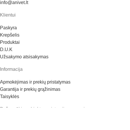
info@anivet.lt
Klientui
Paskyra
Krepšelis
Produktai
D.U.K
Užsakymo atsisakymas
Informacija
Apmokėjimas ir prekių pristatymas
Garantija ir prekių grąžinimas
Taisyklės
Pašarų ūkio subjekto registracijos numeris:
r LT ŽT 294723
r LT KPT 294724