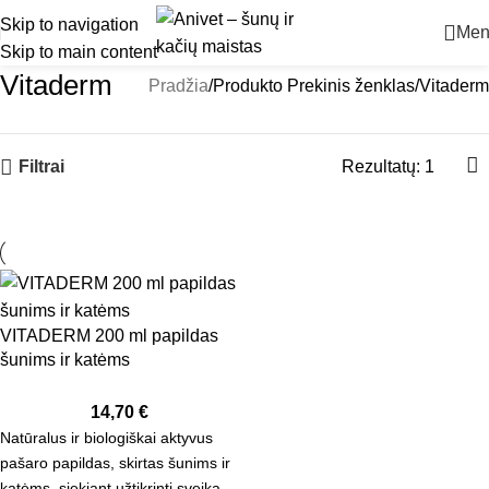
Skip to navigation
Men
Skip to main content
Vitaderm
Pradžia
Produkto Prekinis ženklas
Vitaderm
Rezultatų: 1
Filtrai
VITADERM 200 ml papildas
šunims ir katėms
14,70
€
Natūralus ir biologiškai aktyvus
pašaro papildas, skirtas šunims ir
katėms, siekiant užtikrinti sveiką