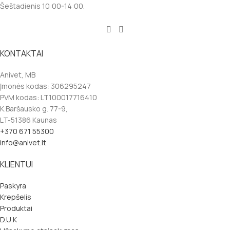
Šeštadienis 10:00-14:00.
KONTAKTAI
Anivet, MB
Įmonės kodas: 306295247
PVM kodas: LT100017716410
K.Baršausko g. 77-9,
LT-51386 Kaunas
+370 671 55300
info@anivet.lt
KLIENTUI
Paskyra
Krepšelis
Produktai
D.U.K