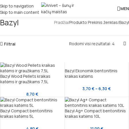
Skip to navigation
MEN
Skip to main content
Bazyl
Pradžia
Produkto Prekinis ženklas
Bazyl
Rodomi visi rezultatai: 4
Filtrai
Bazyl Ekonomik bentonitinis
Bazyl Wood Pellets kraikas
kraikas katėms
katėms ir graužikams 7,5L
3,70
€
–
6,30
€
8,70
€
Bazyl Compact bentonitinis
Bazyl Ag+ Compact bentonitinis
kraikas katėms 5L
kraikas katėms 10L
4,80
€
11,00
€