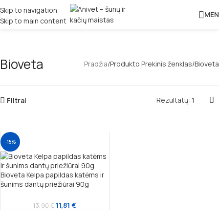
Skip to navigation
MEN
Skip to main content
Bioveta
Pradžia
Produkto Prekinis ženklas
Bioveta
Rezultatų: 1
Filtrai
-15%
Bioveta Kelpa papildas katėms ir
šunims dantų priežiūrai 90g
11,81
€
13,90
€