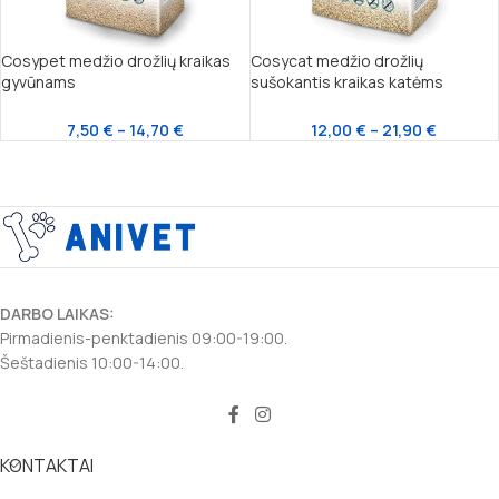
Cosypet medžio drožlių kraikas
Cosycat medžio drožlių
gyvūnams
sušokantis kraikas katėms
7,50
€
–
14,70
€
12,00
€
–
21,90
€
DARBO LAIKAS:
Pirmadienis-penktadienis 09:00-19:00.
Šeštadienis 10:00-14:00.
KONTAKTAI