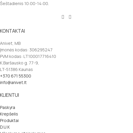
Šeštadienis 10:00-14:00.
KONTAKTAI
Anivet, MB
Įmonės kodas: 306295247
PVM kodas: LT100017716410
K.Baršausko g. 77-9,
LT-51386 Kaunas
+370 671 55300
info@anivet.lt
KLIENTUI
Paskyra
Krepšelis
Produktai
D.U.K