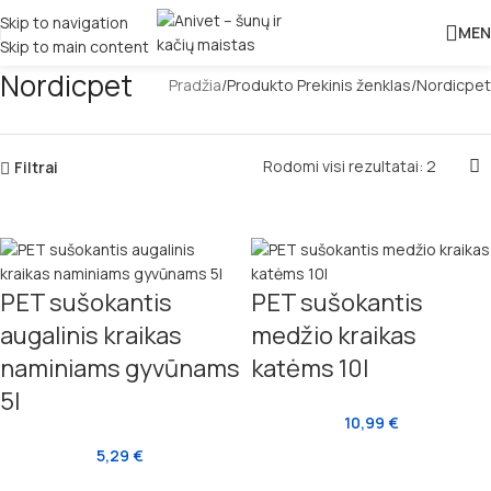
Skip to navigation
MEN
Skip to main content
Nordicpet
Pradžia
Produkto Prekinis ženklas
Nordicpet
Rodomi visi rezultatai: 2
Filtrai
PET sušokantis
PET sušokantis
augalinis kraikas
medžio kraikas
naminiams gyvūnams
katėms 10l
5l
10,99
€
5,29
€