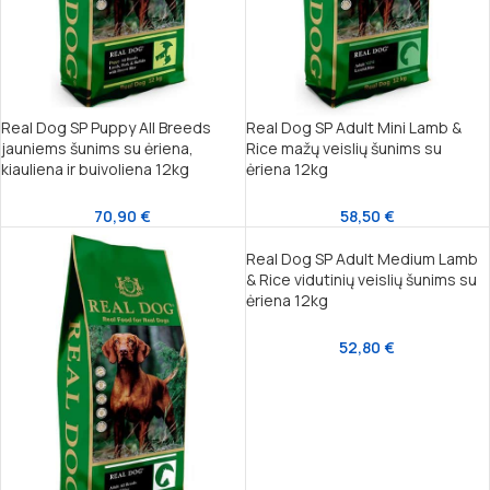
Real Dog SP Puppy All Breeds
Real Dog SP Adult Mini Lamb &
jauniems šunims su ėriena,
Rice mažų veislių šunims su
kiauliena ir buivoliena 12kg
ėriena 12kg
70,90
€
58,50
€
Real Dog SP Adult Medium Lamb
& Rice vidutinių veislių šunims su
ėriena 12kg
52,80
€