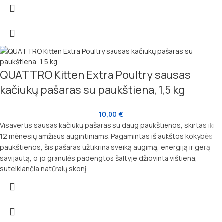
QUATTRO Kitten Extra Poultry sausas
kačiukų pašaras su paukštiena, 1,5 kg
10,00
€
Visavertis sausas kačiukų pašaras su daug paukštienos, skirtas iki
12 mėnesių amžiaus augintiniams. Pagamintas iš aukštos kokybės
paukštienos, šis pašaras užtikrina sveiką augimą, energiją ir gerą
savijautą, o jo granulės padengtos šaltyje džiovinta vištiena,
suteikiančia natūralų skonį.