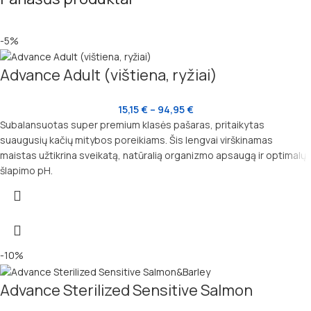
-5%
Advance Adult (vištiena, ryžiai)
15,15
€
–
94,95
€
Subalansuotas super premium klasės pašaras, pritaikytas
suaugusių kačių mitybos poreikiams. Šis lengvai virškinamas
maistas užtikrina sveikatą, natūralią organizmo apsaugą ir optimalų
šlapimo pH.
-10%
Advance Sterilized Sensitive Salmon