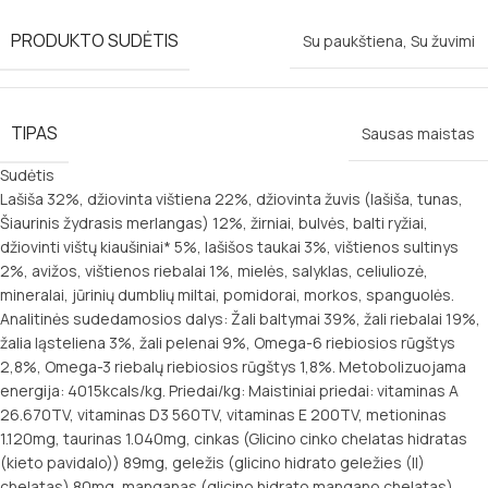
PRODUKTO SUDĖTIS
Su paukštiena
,
Su žuvimi
TIPAS
Sausas maistas
Sudėtis
Lašiša 32%, džiovinta vištiena 22%, džiovinta žuvis (lašiša, tunas,
Šiaurinis žydrasis merlangas) 12%, žirniai, bulvės, balti ryžiai,
džiovinti vištų kiaušiniai* 5%, lašišos taukai 3%, vištienos sultinys
2%, avižos, vištienos riebalai 1%, mielės, salyklas, celiuliozė,
mineralai, jūrinių dumblių miltai, pomidorai, morkos, spanguolės.
Analitinės sudedamosios dalys: Žali baltymai 39%, žali riebalai 19%,
žalia ląsteliena 3%, žali pelenai 9%, Omega-6 riebiosios rūgštys
2,8%, Omega-3 riebalų riebiosios rūgštys 1,8%. Metobolizuojama
energija: 4015kcals/kg. Priedai/kg: Maistiniai priedai: vitaminas A
26.670TV, vitaminas D3 560TV, vitaminas E 200TV, metioninas
1.120mg, taurinas 1.040mg, cinkas (Glicino cinko chelatas hidratas
(kieto pavidalo)) 89mg, geležis (glicino hidrato geležies (II)
chelatas) 80mg, manganas (glicino hidrato mangano chelatas)