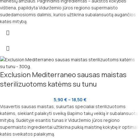
mėnesių amžiaus. Pagrindinis ingredientas – aukštos kokybės
vištiena, papildyta Viduržemio jūros regiono supermaisto
sudedamosiomis dalimis, kurios užtikrina subalansuotą augančios
katės mitybą.
Exclusion Mediterraneo sausas maistas
sterilizuotoms katėms su tunu
5,90
€
–
18,50
€
Visavertis sausas maistas, sukurtas specialiai sterilizuotoms
katėms, siekiant palaikyti sveiką šlapimo takų veiklą ir subalansuotą
mitybą. Sudėtyje esantis tunas ir Viduržemio jūros regiono
supermaisto ingredientai užtikrina puikią maistinę kokybę ir optimalų
katės sveikatos palaikymą.