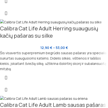
Calibra Cat Life Adult Herring suaugusių
kačių pašaras su silke
12,90
€
–
53,00
€
Šis visavertis superpremium begrūdis sausas pašaras yra specialiai
sukurtas suaugusioms katėms. Didelis silkės, vištienos ir lašišos
kiekis, įskaitant šviežią silkę, užtikrina išskirtinį skonį ir subalansuotą
mitybą.
Calibra Cat Life Adult Lamb sausas pašaras