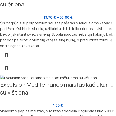
su ėriena
13,70
€
–
53,00
€
Šis begrūdis superpremium sausas pašaras suaugusioms katėms
pasižymi išskirtiniu skoniu, užtikrintu dėl didelio ėrienos ir vištienos
kiekio, įskaitant šviežią ėrieną. Subalansuotas riebalų ir kalorijų kiekis
padeda palaikyti optimalią katės fizinę būklę, o praturtinta formulė
skirta sąnarių sveikatai.
Exculsion Mediterraneo maistas kačiukams
su vištiena
1,55
€
Visavertis šlapias maistas, sukurtas specialiai kačiukams nuo 2 iki 12