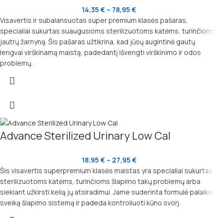
14,35
€
–
78,95
€
Visavertis ir subalansuotas super premium klasės pašaras,
specialiai sukurtas suaugusioms sterilizuotoms katėms, turinčioms
jautrų žarnyną. Šis pašaras užtikrina, kad jūsų augintinė gautų
lengvai virškinamą maistą, padedantį išvengti virškinimo ir odos
problemų.
Advance Sterilized Urinary Low Cal
18,95
€
–
27,95
€
Šis visavertis superpremium klasės maistas yra specialiai sukurtas
sterilizuotoms katėms, turinčioms šlapimo takų problemų arba
siekiant užkirsti kelią jų atsiradimui. Jame suderinta formulė palaiko
sveiką šlapimo sistemą ir padeda kontroliuoti kūno svorį.