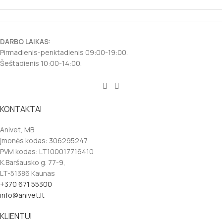
DARBO LAIKAS:
Pirmadienis-penktadienis 09:00-19:00.
Šeštadienis 10:00-14:00.
KONTAKTAI
Anivet, MB
Įmonės kodas: 306295247
PVM kodas: LT100017716410
K.Baršausko g. 77-9,
LT-51386 Kaunas
+370 671 55300
info@anivet.lt
KLIENTUI