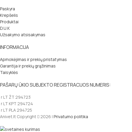
Paskyra
Krepšelis
Produktai
D.U.K
Užsakymo atsisakymas
INFORMACIJA
Apmokėjimas ir prekių pristatymas
Garantija ir prekių grąžinimas
Taisyklės
PAŠARŲ ŪKIO SUBJEKTO REGISTRACIJOS NUMERIS:
r LT ŽT 294723
r LT KPT 294724
r LT PLA 294725
Anivet.lt Copyright
2026 |
Privatumo politika