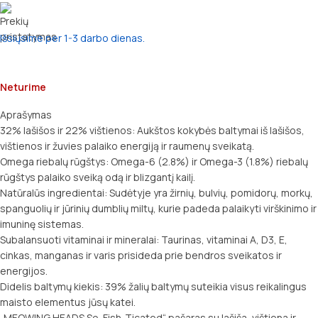
Išsiųsime per 1-3 darbo dienas.
Neturime
Aprašymas
32% lašišos ir 22% vištienos: Aukštos kokybės baltymai iš lašišos,
vištienos ir žuvies palaiko energiją ir raumenų sveikatą.
Omega riebalų rūgštys: Omega-6 (2.8%) ir Omega-3 (1.8%) riebalų
rūgštys palaiko sveiką odą ir blizgantį kailį.
Natūralūs ingredientai: Sudėtyje yra žirnių, bulvių, pomidorų, morkų,
spanguolių ir jūrinių dumblių miltų, kurie padeda palaikyti virškinimo ir
imuninę sistemas.
Subalansuoti vitaminai ir mineralai: Taurinas, vitaminai A, D3, E,
cinkas, manganas ir varis prisideda prie bendros sveikatos ir
energijos.
Didelis baltymų kiekis: 39% žalių baltymų suteikia visus reikalingus
maisto elementus jūsų katei.
„MEOWING HEADS So-Fish-Ticated“ pašaras su lašiša, vištiena ir