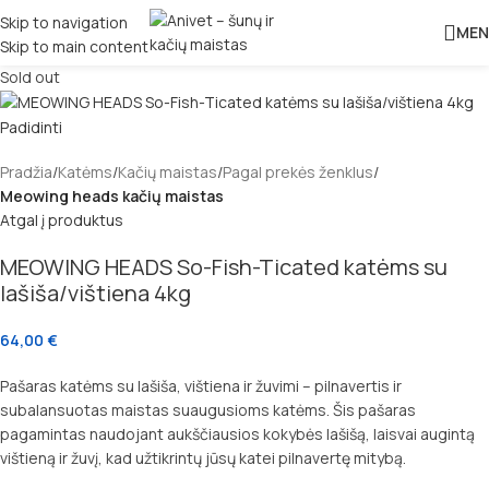
Skip to navigation
MEN
Skip to main content
Sold out
Padidinti
Pradžia
Katėms
Kačių maistas
Pagal prekės ženklus
Meowing heads kačių maistas
Atgal į produktus
MEOWING HEADS So-Fish-Ticated katėms su
lašiša/vištiena 4kg
64,00
€
Pašaras katėms su lašiša, vištiena ir žuvimi – pilnavertis ir
subalansuotas maistas suaugusioms katėms. Šis pašaras
pagamintas naudojant aukščiausios kokybės lašišą, laisvai augintą
vištieną ir žuvį, kad užtikrintų jūsų katei pilnavertę mitybą.