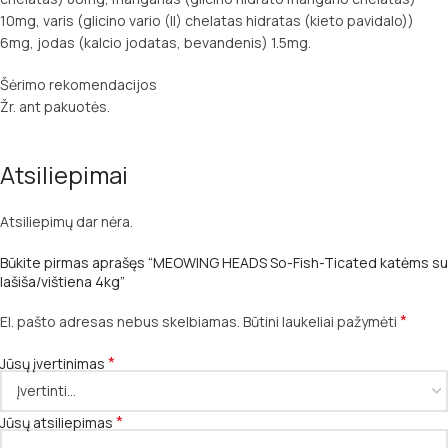
10mg, varis (glicino vario (II) chelatas hidratas (kieto pavidalo))
6mg, jodas (kalcio jodatas, bevandenis) 1.5mg.
Šėrimo rekomendacijos
Žr. ant pakuotės.
Atsiliepimai
Atsiliepimų dar nėra.
Būkite pirmas aprašęs “MEOWING HEADS So-Fish-Ticated katėms su
lašiša/vištiena 4kg”
*
El. pašto adresas nebus skelbiamas.
Būtini laukeliai pažymėti
*
Jūsų įvertinimas
*
Jūsų atsiliepimas