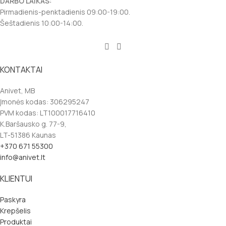
DARBO LAIKAS:
Pirmadienis-penktadienis 09:00-19:00.
Šeštadienis 10:00-14:00.
KONTAKTAI
Anivet, MB
Įmonės kodas: 306295247
PVM kodas: LT100017716410
K.Baršausko g. 77-9,
LT-51386 Kaunas
+370 671 55300
info@anivet.lt
KLIENTUI
Paskyra
Krepšelis
Produktai