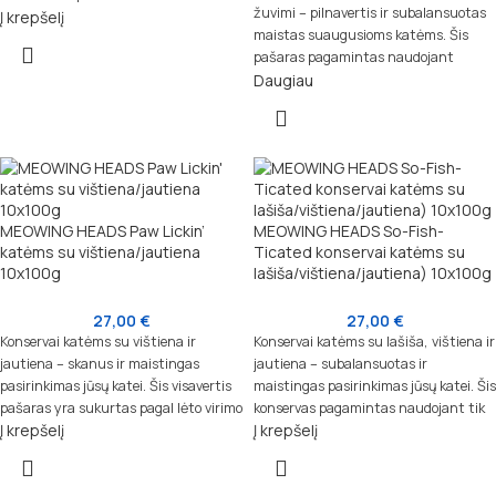
žuvimi – pilnavertis ir subalansuotas
Į krepšelį
naudojant aukščiausios kokybės
maistas suaugusioms katėms. Šis
ingredientus, kad užtikrintų jūsų katei
pašaras pagamintas naudojant
pilnavertę mitybą, suteikiant
Daugiau
aukščiausios kokybės lašišą, laisvai
reikalingus baltymus ir maistines
augintą vištieną ir žuvį, kad
medžiagas.
užtikrintų jūsų katei pilnavertę
mitybą.
MEOWING HEADS Paw Lickin’
MEOWING HEADS So-Fish-
katėms su vištiena/jautiena
Ticated konservai katėms su
10x100g
lašiša/vištiena/jautiena) 10x100g
27,00
€
27,00
€
Konservai katėms su vištiena ir
Konservai katėms su lašiša, vištiena ir
jautiena – skanus ir maistingas
jautiena – subalansuotas ir
pasirinkimas jūsų katei. Šis visavertis
maistingas pasirinkimas jūsų katei. Šis
pašaras yra sukurtas pagal lėto virimo
konservas pagamintas naudojant tik
Į krepšelį
Į krepšelį
begrūdę receptūrą, naudojant tik
natūralius ingredientus, įskaitant
natūralius ingredientus, kad suteiktų
šviežią lašišą, vištieną ir jautieną, kad
jūsų katei aukščiausios kokybės
užtikrintų pilnavertę mitybą ir