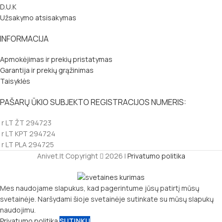
D.U.K
Užsakymo atsisakymas
INFORMACIJA
Apmokėjimas ir prekių pristatymas
Garantija ir prekių grąžinimas
Taisyklės
PAŠARŲ ŪKIO SUBJEKTO REGISTRACIJOS NUMERIS:
r LT ŽT 294723
r LT KPT 294724
r LT PLA 294725
Anivet.lt Copyright
2026 |
Privatumo politika
Mes naudojame slapukus, kad pagerintume jūsų patirtį mūsų
svetainėje. Naršydami šioje svetainėje sutinkate su mūsų slapukų
naudojimu.
Privatumo politika
SUTINKU