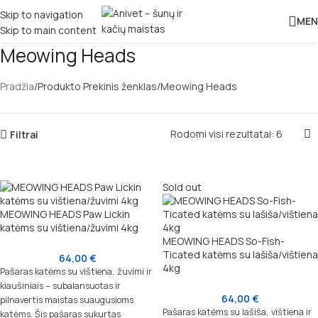
Skip to navigation
MEN
Skip to main content
Meowing Heads
Pradžia
Produkto Prekinis ženklas
Meowing Heads
Rodomi visi rezultatai: 6
Filtrai
Sold out
MEOWING HEADS Paw Lickin
katėms su vištiena/žuvimi 4kg
MEOWING HEADS So-Fish-
Ticated katėms su lašiša/vištiena
64,00
€
4kg
Pašaras katėms su vištiena, žuvimi ir
kiaušiniais – subalansuotas ir
64,00
€
pilnavertis maistas suaugusioms
Pašaras katėms su lašiša, vištiena ir
katėms. Šis pašaras sukurtas