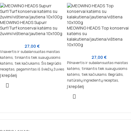
mitybą.
sveikatą.
MEOWING HEADS Supurr
Surf/Turf konservai katėms su
MEOWING HEADS Top konservai
žuvimi/vištiena/jautiena 10x100g
katėms su
kalakutiena/jautiena/vištiena
10x100g
27,00
€
Visavertis ir subalansuotas maistas
27,00
€
katėms, tinkantis tiek suaugusioms
Pilnavertis ir subalansuotas maistas
katėms, tiek kačiukams. Šis begrūdis
katėms, tinkantis tiek suaugusioms
receptas, pagamintas iš šviežių žuvies
katėms, tiek kačiukams. Begrūdis,
Į krepšelį
ir mėsos ingredientų, užtikrina puikų
natūralių ingredientų receptas,
skonį bei natūralią mitybą.
Į krepšelį
pagamintas lėto virimo būdu,
užtikrina aukštą kokybę ir puikų skonį.